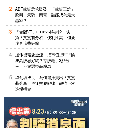
ABF載板需求爆發，「載板三雄」
欣興、景碩、南電，誰能成為最大
贏家？
「台版VT」009826將掛牌，快
買？艾蜜莉分析：便利性高，但要
注意這些細節
退休後需要金流，把市值型ETF換
成高股息好嗎？存股老手3點分
享：不會選擇高股息
緯創續成長，為何選擇賣出？艾蜜
莉分享：遵守交易紀律，靜待下次
進場機會