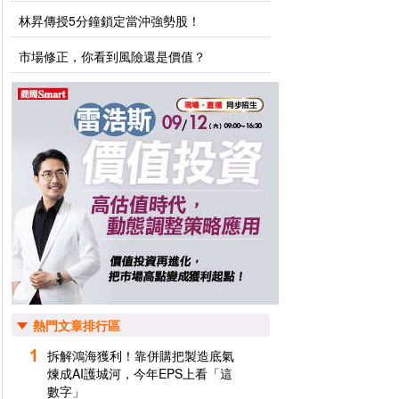
林昇傳授5分鐘鎖定當沖強勢股！
市場修正，你看到風險還是價值？
熱門文章排行區
拆解鴻海獲利！靠併購把製造底氣
煉成AI護城河，今年EPS上看「這
數字」