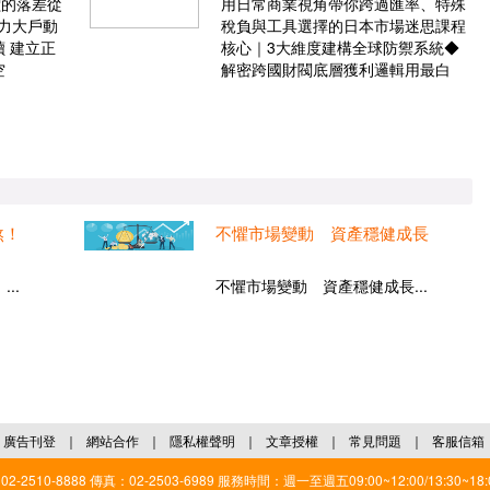
價的落差從
用日常商業視角帶你跨過匯率、特殊
力大戶動
稅負與工具選擇的日本市場迷思課程
 建立正
核心｜3大維度建構全球防禦系統◆
空
解密跨國財閥底層獲利邏輯用最白
煞！
不懼市場變動 資產穩健成長
..
不懼市場變動 資產穩健成長...
廣告刊登
｜
網站合作
｜
隱私權聲明
｜
文章授權
｜
常見問題
｜
客服信箱
2510-8888 傳真：02-2503-6989 服務時間：週一至週五09:00~12:00/13:30~18