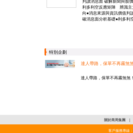
判讀消息面 破解新聞與股
利多利空反應矩陣 辨識主
向●消息來源與資訊價值判讀
確消息面分析基礎●利多利
特別企劃
達人帶路，保單不再霧煞
達人帶路，保單不再霧煞煞！.
關於商周集團
｜
客戶服務專線：02-