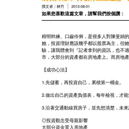
撰文者：林竹
2013-08-01
如果您喜歡這篇文章，請幫我們按個讚：
精明幹練、口齒伶俐，是很多人對陳斐娟
她，投資理財應該幾乎都以股票為主，但
驗，讓我體會到『記者拿到的資訊，也不
市，大部分的資產都在房地產上。而房地產
【成功心法】
1.先儲蓄，再投資自己，累積第一桶金。
2.做出自己的資產負債表，每年檢視，才
3.沿著交通動線買房子，並先想清楚，未
◎投資觀念受母親影響
大部分資金置入房地產