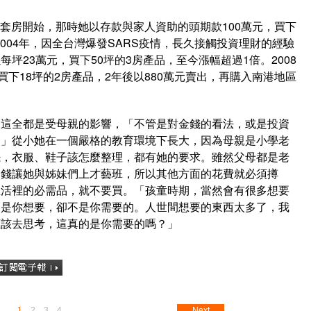
1間套房開始，那時她以存款與家人資助的頭期款100萬元，買下
2004年，因全台灣爆發SARS疫情，長久接觸投資理財的經驗
坪23萬元，買下50坪的3房產品，至今漲幅超過1倍。2008
買下18坪的2房產品，2年後以880萬元賣出，再購入南港地區
，這全都是受母親的影響，「不管是對金錢的看法，或是投資
。」從小她在一個嚴格的教育環境下長大，因為母親是小學老
擺，衣服、鞋子該怎麼整理，都有她的要求。雖然父母都是老
多錢讓她與姊妹們上才藝班，所以其他方面的花費就必須撙
生活裡的必需品，就不要買。「孩童時期，當然會有很多想要
這是你想要，卻不是你需要的。人世間想要的東西太多了，我
應該去思考，這真的是你需要的嗎？」
1
2
3
4
Next