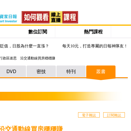
數位訂閱
熱門課程
貶值，日股為什麼一直漲？
每天10元，打造專屬的日報神隊友！
破行政區迷思 沿交通動線買房穩穩賺
DVD
密技
特刊
叢書
電子雜誌
訂閱雜誌
沿交通動線買房穩穩賺