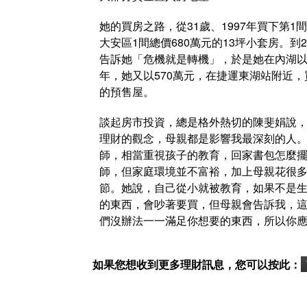
她的買房之路，從31歲、1997年買下第
大安區1間總價680萬元的13坪小套房。到
告訴她「危機就是轉機」，於是她在內湖以每
年，她又以570萬元，在捷運東湖站附近，
的預售屋。
談起房市投資，總是格外熱切的陳斐娟說
理財的觀念，母親都是影響我最深刻的人
師，相當重視孩子的教育，回家書包怎麼
師，但家庭環境並不富裕，加上母親花很
節。她說，自己從小就被教育，如果不是
的東西，會吵著要買，但母親會告訴我，
們沒辦法一一滿足你想要的東西，所以你
如果您想收到更多理財訊息，您可以按此：