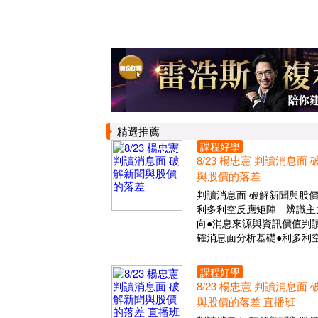
精選推薦
課程好學
8/23 楊忠憲 判讀消息面
與股價的落差
判讀消息面 破解新聞與股
利多利空反應矩陣 辨識主
向●消息來源與資訊價值判讀
確消息面分析基礎●利多利
課程好學
8/23 楊忠憲 判讀消息面
與股價的落差 直播班