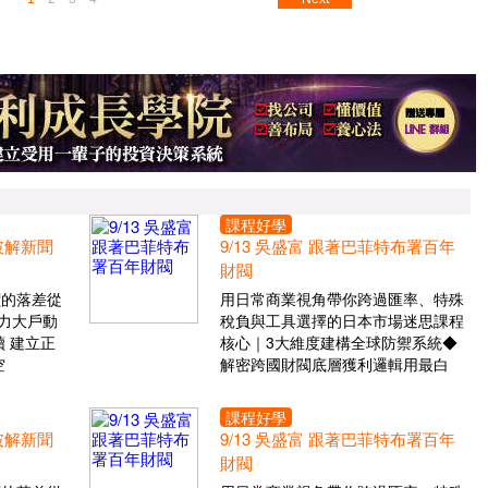
課程好學
 破解新聞
9/13 吳盛富 跟著巴菲特布署百年
財閥
價的落差從
用日常商業視角帶你跨過匯率、特殊
力大戶動
稅負與工具選擇的日本市場迷思課程
 建立正
核心｜3大維度建構全球防禦系統◆
空
解密跨國財閥底層獲利邏輯用最白
課程好學
 破解新聞
9/13 吳盛富 跟著巴菲特布署百年
財閥