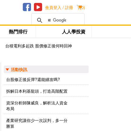
會員登入 / 註冊
(
0
)
熱門排行
人人學投資
台積電利多起跌 股價修正後何時回神
活動快訊
台股修正後反彈?還能續攻嗎?
拆解日本利基龍頭，打造高階配置
資深分析師陳威良，解析法人資金
布局
產業研究讓你少一次誤判，多一分
勝算