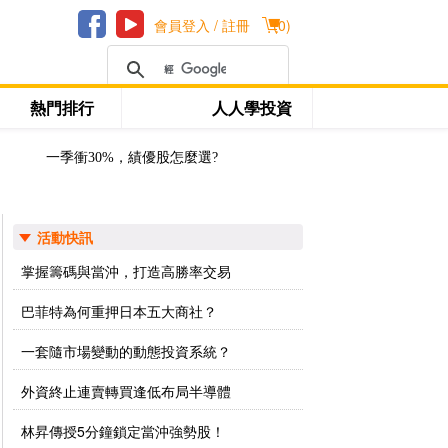
會員登入 / 註冊
(
0
)
熱門排行
人人學投資
一季衝30%，績優股怎麼選?
活動快訊
掌握籌碼與當沖，打造高勝率交易
巴菲特為何重押日本五大商社？
一套隨市場變動的動態投資系統？
外資終止連賣轉買逢低布局半導體
林昇傳授5分鐘鎖定當沖強勢股！