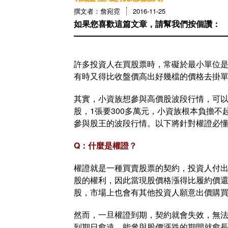
撰文者：詹宛霓
2016-11-25
如果您喜歡這篇文章，請幫我們按個讚：
許多投資人在買股票時，常礙於最小單位是
有時又得比收盤價高出好幾檔的價格去掛
其實，小資族想參與高價股波段行情，可以
股，1張要300多萬元，小資族根本負擔不起
參與股王的波段行情。以下將針對權證必
Q：什麼是權證？
權證就是一種買賣股票的契約，投資人付
股的權利，因此當現股價格漲得比履約價
股，市場上也會有其他投資人願意出價購
然而，一旦權證到期，契約就會失效，無
到期日愈遠，能參與股價漲跌的期間就愈