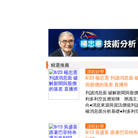
精選推薦
課程好學
8/23 楊忠憲 判讀消息面
與股價的落差 直播班
判讀消息面 破解新聞與股
利多利空反應矩陣 辨識主
向●消息來源與資訊價值判讀
確消息面分析基礎●利多利
課程好學
9/13 吳盛富 跟著巴菲特