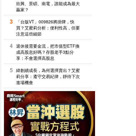
欣興、景碩、南電，誰能成為最大
贏家？
「台版VT」009826將掛牌，快
買？艾蜜莉分析：便利性高，但要
注意這些細節
退休後需要金流，把市值型ETF換
成高股息好嗎？存股老手3點分
享：不會選擇高股息
緯創續成長，為何選擇賣出？艾蜜
莉分享：遵守交易紀律，靜待下次
進場機會