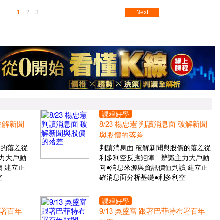
1
2
3
Next
課程好學
 破解新聞
8/23 楊忠憲 判讀消息面 破解新聞
與股價的落差
價的落差從
判讀消息面 破解新聞與股價的落差從
力大戶動
利多利空反應矩陣 辨識主力大戶動
 建立正
向●消息來源與資訊價值判讀 建立正
空
確消息面分析基礎●利多利空
課程好學
布署百年
9/13 吳盛富 跟著巴菲特布署百年