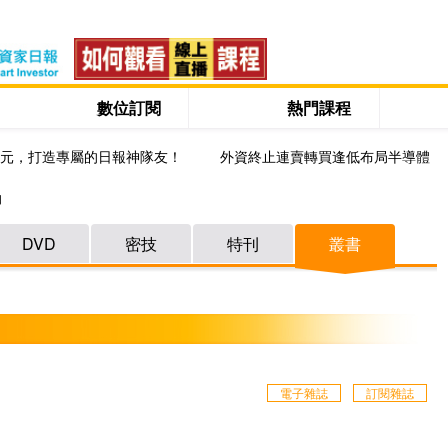
數位訂閱
熱門課程
0元，打造專屬的日報神隊友！
外資終止連賣轉買逢低布局半導體
知
DVD
密技
特刊
叢書
電子雜誌
訂閱雜誌