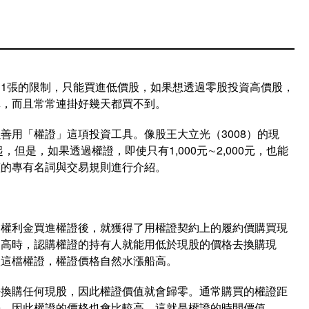
1張的限制，只能買進低價股，如果想透過零股投資高價股，
單，而且常常連掛好幾天都買不到。
善用「權證」這項投資工具。像股王大立光（3008）的現
，但是，如果透過權證，即使只有1,000元∼2,000元，也能
懂的專有名詞與交易規則進行介紹。
出權利金買進權證後，就獲得了用權證契約上的履約價購買現
還高時，認購權證的持有人就能用低於現股的價格去換購現
買這檔權證，權證價格自然水漲船高。
法換購任何現股，因此權證價值就會歸零。通常購買的權證距
長，因此權證的價格也會比較高，這就是權證的時間價值。