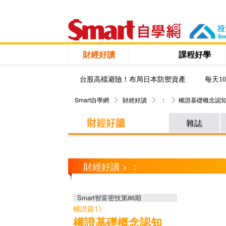
財經好讀
課程好學
台股高檔避險！布局日本防禦資產
每天1
Smart自學網
財經好讀
：
權證基礎概念認
雜誌
財經好讀 > ：
Smart智富密技第86期
權證篇1》
權證基礎概念認知