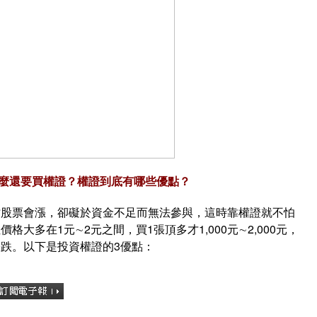
麼還要買權證？權證到底有哪些優點？
檔股票會漲，卻礙於資金不足而無法參與，這時靠權證就不怕
大多在1元∼2元之間，買1張頂多才1,000元∼2,000元，
跌。以下是投資權證的3優點：