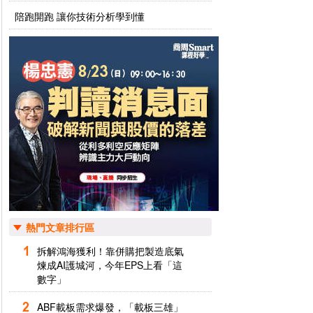
陪跑開跑 讓你技術分析學到懂
熱門文章排行區
拆解鴻海獲利！靠併購把製造底氣
煉成AI護城河，今年EPS上看「這
數字」
ABF載板需求爆發，「載板三雄」