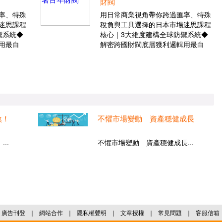
財閥
率、特殊
用日常商業視角帶你跨過匯率、特殊
迷思課程
稅負與工具選擇的日本市場迷思課程
禦系統◆
核心｜3大維度建構全球防禦系統◆
用最白
解密跨國財閥底層獲利邏輯用最白
煞！
不懼市場變動 資產穩健成長
..
不懼市場變動 資產穩健成長...
廣告刊登
｜
網站合作
｜
隱私權聲明
｜
文章授權
｜
常見問題
｜
客服信箱