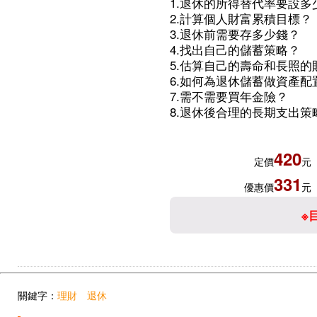
1.退休的所得替代率要設多
2.計算個人財富累積目標？
3.退休前需要存多少錢？
4.找出自己的儲蓄策略？
5.估算自己的壽命和長照的
6.如何為退休儲蓄做資產配
7.需不需要買年金險？
8.退休後合理的長期支出策
420
定價
元
331
優惠價
元
※
關鍵字：
理財
退休