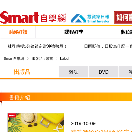
財經好讀
課程好學
數位
林昇傳授5分鐘鎖定當沖強勢股！
日圓貶值，日股為什麼一
Smart自學網
出版品：叢書
Label
雜誌
DVD
書籍介紹
2019-10-09
精算師給你做得到的安