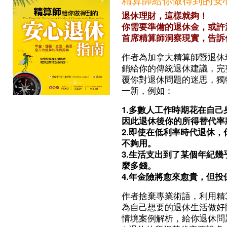
退休理財，這樣就夠！
你需要準備的退休金，或許
首席精算師洞察現實，告訴
作者為加拿大精算師暨退休
銷給你的傳統退休建議，完
覆你對退休問題的迷思，獨
一新，例如：
1.多數人工作時期花在自己
因此退休後你的所得替代率
2.即使在低利率時代退休，
不夠用。
3.生活支出到了某個年紀
麼多錢。
4.年金險將愈來愈貴，但
作者捨棄專業術語，利用精
為自己想要的退休生活做好
情境案例解析，給你退休問