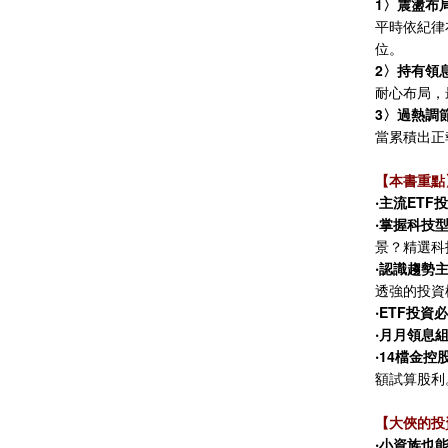
1〉震盪布
平時依紀律
位。
2〉持有領
耐心布局，
3〉過熱調
當累積出正
【本書重點
‧主流ETF
‧掌握科技
景？精選科
‧認識趨勢主
透強的投資
‧ETF投資
‧月月領息
‧14檔金控
額試算股利
【大俠的投
‧小資族也