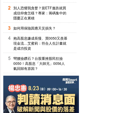
別人恐懼我貪婪？當ETF逢跌就買
成信仰會怎樣？專家：籌碼集中的
隱憂正在累積
如何用保險因應天災損失？
抱高股息嫌成長慢、買0050又羨慕
現金流…艾蜜莉：符合人生計畫就
是成功投資
彎腰撿鑽石？台股重挫股民狂撿
0050！高股息「大師兄」0056人
氣回歸有原因？