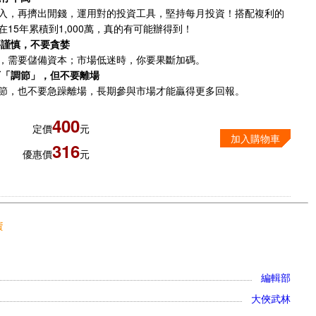
入，再擠出閒錢，運用對的投資工具，堅持每月投資！搭配複利的
在15年累積到1,000萬，真的有可能辦得到！
要謹慎，不要貪婪
，需要儲備資本；市場低迷時，你要果斷加碼。
可「調節」，但不要離場
節，也不要急躁離場，長期參與市場才能贏得更多回報。
400
定價
元
加入購物車
316
優惠價
元
資
編輯部
大俠武林