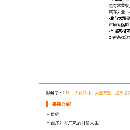
先有本業收
滾存力量，
‧股市大漲
市場過熱時
‧市場高檔
即使高檔調
關鍵字：
ETF
大俠武林
大量買進
股市投
書籍介紹
目錄
自序》有底氣的財富人生