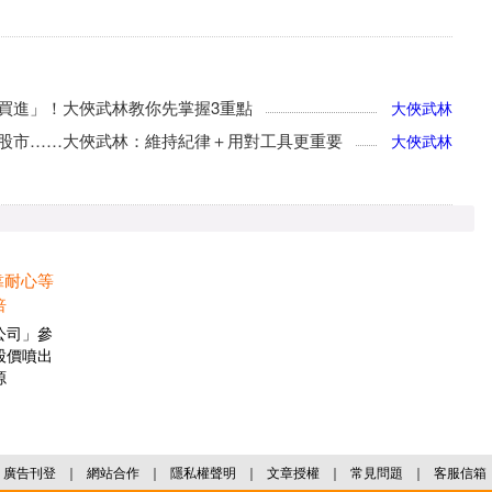
買進」！大俠武林教你先掌握3重點
大俠武林
股市……大俠武林：維持紀律＋用對工具更重要
大俠武林
靠耐心等
倍
公司」參
股價噴出
源
廣告刊登
｜
網站合作
｜
隱私權聲明
｜
文章授權
｜
常見問題
｜
客服信箱