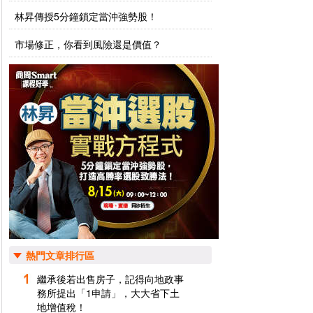
林昇傳授5分鐘鎖定當沖強勢股！
市場修正，你看到風險還是價值？
熱門文章排行區
繼承後若出售房子，記得向地政事
務所提出「1申請」，大大省下土
地增值稅！