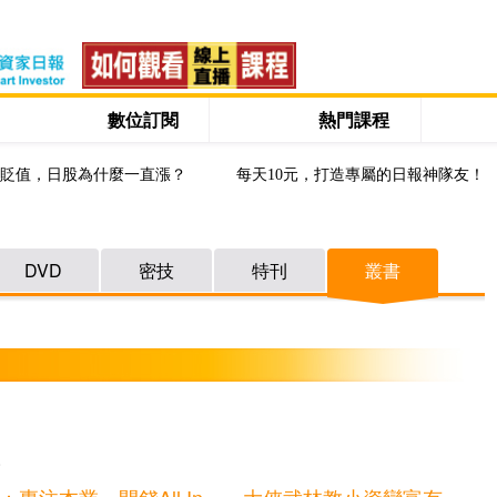
數位訂閱
熱門課程
貶值，日股為什麼一直漲？
每天10元，打造專屬的日報神隊友！
DVD
密技
特刊
叢書
0