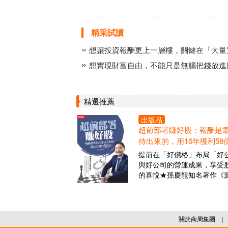
精采試讀
想讓投資報酬更上一層樓，關鍵在「大量
想實現財富自由，不能只是無腦把錢放進
精選推薦
出版品
超前部署賺好股：報酬是
待出來的，用16年獲利58
提前在「好價格」布局「好
與好公司的營運成果，享受
的喜悅★孫慶龍知名著作《
關於商周集團
｜