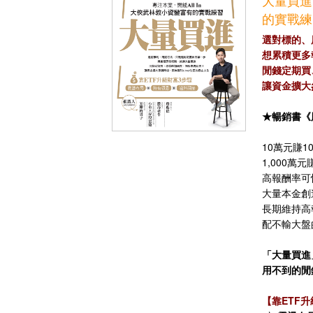
大量買進
的實戰練
選對標的、
想累積更多
閒錢定期買
讓資金擴大
★暢銷書《
10萬元賺1
1,000萬
高報酬率可
大量本金創
長期維持高
配不輸大盤
「大量買進
用不到的閒錢
【靠ETF