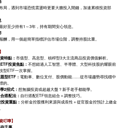
局
布局，遇到市場恐慌震盪時更要大膽投入閒錢，加速累積投資部
息
最好至少持有1～3年，持有期間安心領息。
節
報酬，用一個超簡單指標評估市場位階，調整持股比重。
】
投資特點：
市值型、高息型、槓桿型3大主流商品投資價值解析。
型ETF投資焦點：
不想錯過人工智慧、半導體、大型科技股的耀眼前
技型ETF一次掌握。
題型ETF：
電動車、數位支付、股價動能……從市場趨勢尋找穩中
標的。
必學2招式：
想無腦投資或超越大盤？新手老手都能學。
組合搭配法：
自行搭配ETF領息組合＋調整技巧。
股投資重點：
分析金控股獲利來源與成長性＋從官股金控預計上繳金
。
資叮嚀】
能存千萬