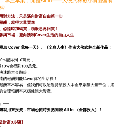
：專注本業，閒錢All In——大俠武林教小資變富有
習
用對方法，只是邁向財富自由第一步
報酬，就得大量買進
、恐慌時加碼買，領股息再回買！
參與市場，迎向獲利Cover生活的自由人生
股息 Cover 我每一天》、《全息人生》作者大俠武林全新作品！
00%能得到10萬元，
元賺10%會得到100萬元。
快速將本金翻倍，
造的報酬則能Cover你的生活費！
報酬率不容易，但我們可以透過持續投入本金來累積大量部位，搭
的合理報酬率來穩健滾大資產。
」──
就用來投資，市場恐慌時要把閒錢 All In （全部投入）！
升級財富3步驟】