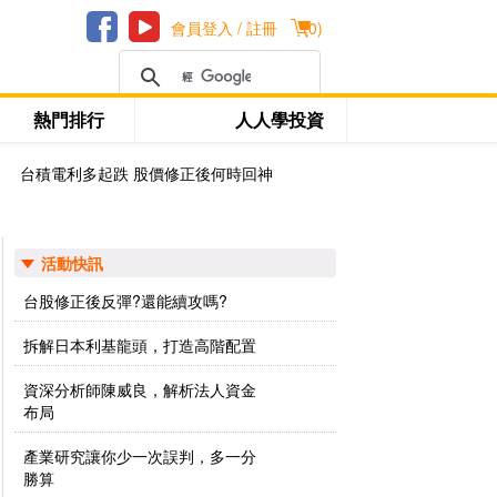
會員登入 / 註冊
(
0
)
熱門排行
人人學投資
台積電利多起跌 股價修正後何時回神
活動快訊
台股修正後反彈?還能續攻嗎?
拆解日本利基龍頭，打造高階配置
資深分析師陳威良，解析法人資金
布局
產業研究讓你少一次誤判，多一分
勝算