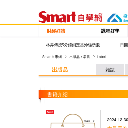
財經好讀
課程好學
林昇傳授5分鐘鎖定當沖強勢股！
日圓
Smart自學網
出版品：叢書
Label
雜誌
書籍介紹
2024-12-3