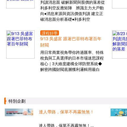
判讀消息面 破解新聞與股價的落差從
利多利空反應矩陣 辨識主力大戶動
向●消息來源與資訊價值判讀 建立正
確消息面分析基礎●利多利空
課程好學
9/13 吳盛富 跟著巴菲特布署百年
財閥
用日常商業視角帶你跨過匯率、特殊
稅負與工具選擇的日本市場迷思課程
核心｜3大維度建構全球防禦系統◆
解密跨國財閥底層獲利邏輯用最白
特別企劃
達人帶路，保單不再霧煞煞！
達人帶路，保單不再霧煞煞！...