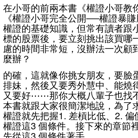
在小哥的前兩本書《權證小哥教
《權證小哥完全公開──權證暴
權證的基礎知識，但常有讀者跟
標的股票後，要立刻挑出該買哪
慮的時間非常短，沒辦法一次顧
麼辦？
的確，這就像你挑女朋友，要臉
排妹，然後又要秀外慧中、能燒
又要好⋯⋯那你大概八輩子也找
本書就跟大家很簡潔地說，為了
權證就先把握1. 差槓比低、2. 偏
權證這3 個條件。接下來的章節
先從這3 個條件著手。