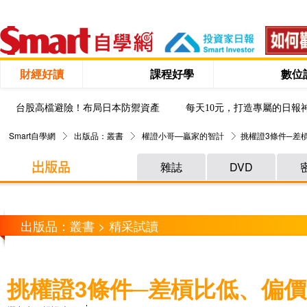
財經好讀
課程好學
數位
台股高檔避險！布局日本防禦資產
每天10元，打造專屬的日報
Smart自學網
出版品：叢書
權證小哥—贏家的智計
挑權證3條件─差
雜誌
DVD
出版品：叢書 > 精采試讀
挑權證3條件─差槓比低、偏