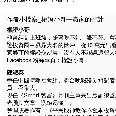
作者小檔案_權證小哥—贏家的智計
權證小哥
他曾經是上班族，賺著吃不飽、餓不死、買
證投資圈中鼎鼎大名的散戶，從10 萬元出
家券商的權證交易員，沒有人不認識這號人
Facebook 粉絲專頁：權證小哥
陳淑泰
曾任中國時報社會組、聯合晚報證券組記者
員、召集人。
現任《Smart 智富》月刊主筆兼出版副總
者讚其文章「洗鍊易懂」。
整理或著作有：《平民股神教你不蝕本投資