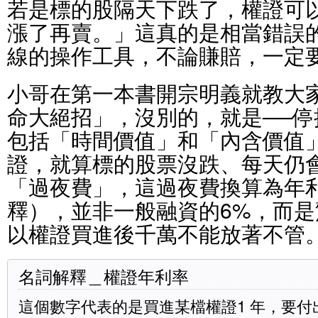
若是標的股隔天下跌了，權證可
漲了再賣。」這真的是相當錯誤
線的操作工具，不論賺賠，一定
小哥在第一本書開宗明義就教大
命大絕招」，沒別的，就是──
包括「時間價值」和「內含價值
證，就算標的股票沒跌、每天仍
「過夜費」，這過夜費換算為年
釋），並非一般融資的6%，而是驚
以權證買進後千萬不能放著不管
名詞解釋＿權證年利率
這個數字代表的是買進某檔權證1 年，要