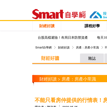
財經好讀
課程好學
台股高檔避險！布局日本防禦資產
每天1
Smart自學網
財經好讀
房產：房產小常識
雜誌
財經好讀 > 房產：房產小常識
不能只看房仲提供的行情表！房
撰文者：陳淑泰
2022-05-25