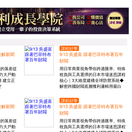
課程好學
 破解新聞
9/13 吳盛富 跟著巴菲特布署百年
財閥
價的落差從
用日常商業視角帶你跨過匯率、特殊
力大戶動
稅負與工具選擇的日本市場迷思課程
 建立正
核心｜3大維度建構全球防禦系統◆
空
解密跨國財閥底層獲利邏輯用最白
課程好學
 破解新聞
9/13 吳盛富 跟著巴菲特布署百年
財閥
價的落差從
用日常商業視角帶你跨過匯率、特殊
力大戶動
稅負與工具選擇的日本市場迷思課程