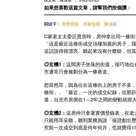
如果您喜歡這篇文章，請幫我們按個讚：
關鍵字：
實價登錄
房屋估價
陳淑泰
C家老太太委託賣房時，房仲拿出同一條街
「這是最近這條街成交頂樓加蓋的房子，
這話說得很漂亮、聽起來沒有什麼錯，但
◎玄機1：
這間房子坐落的街道，很巧地位
市通常只會被劃分為一條巷道。
想當然耳，因為位在這條街上的房子不多
條街」、「最近」一次的成交紀錄，但那距
道，台北市房價在1～2年之間的變動就很大
◎玄機2：
這房仲只拿著實價登錄表，在老
只能用耳朵聽，聽到業務員說「保證創出歷
究前一次成交到底是何年何月，也就覺得1