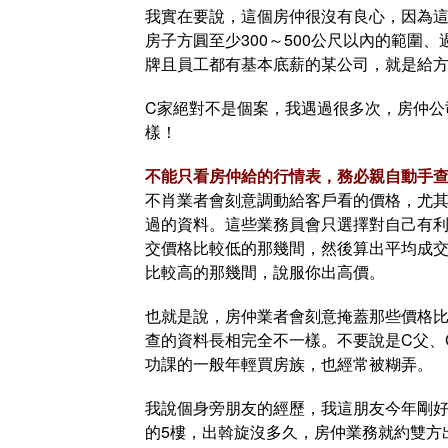
我實在要說，這個房仲很沒有良心，因為
房子方圓至少300～500公尺以內的範圍
牌且員工都有基本底薪的某公司，就是給方
C家絕對不是個案，我遇過很多次，房仲公
樣！
不能只看房仲給的行情表，務必親自動手
不肖業者會刻意調動給客戶看的價格，尤
過的資料。這些業務員會只選擇對自己有
交價格比較低的那幾間，然後算出平均成
比較高的那幾間，說服你出高價。
也就是說，房仲業者會刻意掩蓋那些價格
查的資料長相完全不一樣。不要說是C父、
功課的一般年輕買房族，也經常被糊弄。
我說個身旁朋友的經歷，我這朋友今年剛好4
的5樓，出斡旋沒多久，房仲業務就約雙方