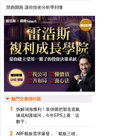
陪跑開跑 讓你技術分析學到懂
熱門文章排行區
拆解鴻海獲利！靠併購把製造底氣
煉成AI護城河，今年EPS上看「這
數字」
ABF載板需求爆發，「載板三雄」