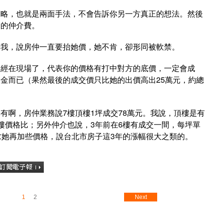
策略，也就是兩面手法，不會告訴你另一方真正的想法。然後
己的仲介費。
給我，說房仲一直要抬她價，她不肯，卻形同被軟禁。
已經在現場了，代表你的價格有打中對方的底價，一定會成
金而已（果然最後的成交價只比她的出價高出25萬元，約總
有啊，房仲業務說7樓頂樓1坪成交78萬元。我說，頂樓是有
樓價格比；另外仲介也說，3年前在6樓有成交一間，每坪單
求她再加些價格，說台北市房子這3年的漲幅很大之類的。
1
2
Next