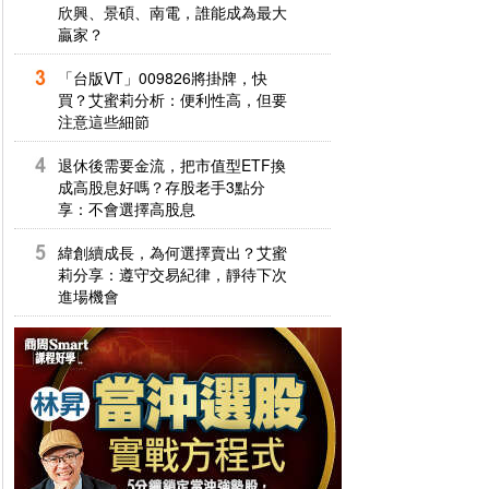
欣興、景碩、南電，誰能成為最大
贏家？
「台版VT」009826將掛牌，快
買？艾蜜莉分析：便利性高，但要
注意這些細節
退休後需要金流，把市值型ETF換
成高股息好嗎？存股老手3點分
享：不會選擇高股息
緯創續成長，為何選擇賣出？艾蜜
莉分享：遵守交易紀律，靜待下次
進場機會