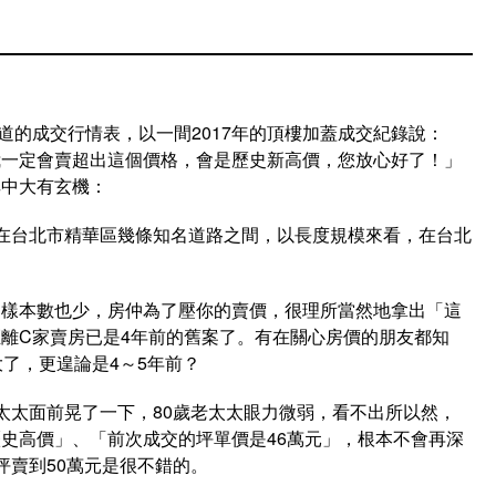
道的成交行情表，以一間2017年的頂樓加蓋成交紀錄說：
我一定會賣超出這個價格，會是歷史新高價，您放心好了！」
其中大有玄機：
在台北市精華區幾條知名道路之間，以長度規模來看，在台北
，樣本數也少，房仲為了壓你的賣價，很理所當然地拿出「這
離C家賣房已是4年前的舊案了。有在關心房價的朋友都知
了，更遑論是4～5年前？
太太面前晃了一下，80歲老太太眼力微弱，看不出所以然，
史高價」、「前次成交的坪單價是46萬元」，根本不會再深
坪賣到50萬元是很不錯的。