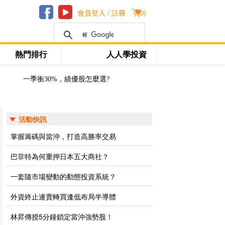
會員登入 / 註冊
(
0
)
熱門排行
人人學投資
一季衝30%，績優股怎麼選?
活動快訊
掌握籌碼與當沖，打造高勝率交易
巴菲特為何重押日本五大商社？
一套隨市場變動的動態投資系統？
外資終止連賣轉買逢低布局半導體
林昇傳授5分鐘鎖定當沖強勢股！