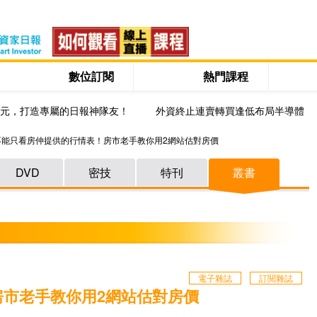
數位訂閱
熱門課程
0元，打造專屬的日報神隊友！
外資終止連賣轉買逢低布局半導體
不能只看房仲提供的行情表！房市老手教你用2網站估對房價
DVD
密技
特刊
叢書
電子雜誌
訂閱雜誌
市老手教你用2網站估對房價