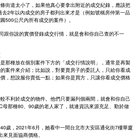
這條街道太小了，如果他真心要拿出附近的成交紀錄，應該把
、過去2年以內成交的房子都列出來才是（例如號稱房仲第一品
圓500公尺內所有成交的案件）。
司跟你說的實價登錄成交行情，就是會和你自己查的不一
查
其是那種放在個別案件下方的「成交行情說明」，通常是再製
利的案件來介紹；比如說，對要賣房子的委託人，只給你看成
交價，想說服你賣低一點；如果你是買方，只讓你看成交價格
比較不利於成交的物件。他們只要漏列個兩間，就會和你自己
C母那種80、90歲的老人家了，就連資訊來源充足、勤於做
0歲，2021年6月，她看中一間台北市大安區通化街7樓華廈
出來見面協商價格。