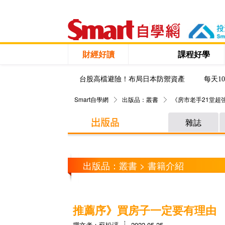
財經好讀
課程好學
台股高檔避險！布局日本防禦資產
每天1
Smart自學網
出版品：叢書
《房市老手21堂超
雜誌
出版品：叢書 > 書籍介紹
推薦序》買房子一定要有理由
撰文者：蘇松泙
2022-05-25