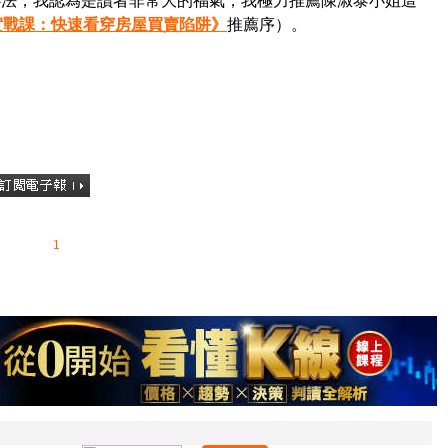
實戰課：快速看穿房屋買賣陷阱》
推薦序）。
1