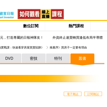
數位訂閱
熱門課程
0元，打造專屬的日報神隊友！
外資終止連賣轉買逢低布局半導體
強實戰課：快速看穿房屋買賣陷阱》
推薦序》買房子一定要有理由
DVD
密技
特刊
叢書
電子雜誌
訂閱雜誌