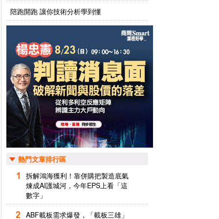
陪跑開跑 讓你技術分析學到懂
熱門文章排行區
拆解鴻海獲利！靠併購把製造底氣
煉成AI護城河，今年EPS上看「這
數字」
ABF載板需求爆發，「載板三雄」