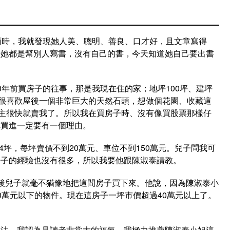
面時，我就發現她人美、聰明、善良、口才好，且文章寫得
去她都是幫別人寫書，沒有自己的書，今天知道她自己要出書
0年前買房子的往事，那是我現在住的家；地坪100坪、建坪
為很喜歡屋後一個非常巨大的天然石頭，想做個花園、收藏這
屋主很快就賣我了。所以我在買房子時、沒有像買股票那樣仔
你買進一定要有一個理由。
44坪，每坪賣價不到20萬元、車位不到150萬元。兒子問我可
房子的經驗也沒有很多，所以我要他跟陳淑泰請教。
後兒子就毫不猶豫地把這間房子買下來。他說，因為陳淑泰小
0萬元以下的物件。現在這房子一坪市價超過40萬元以上了。
心法，我認為是讀者非常大的福氣，我極力推薦陳淑泰小姐這