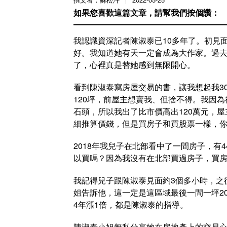
如果您喜歡這篇文章，請幫我們按個讚：
我認識資深記者陳淑泰已10多年了。初見
好。我知道她有天一定會成為大作家。過
了，心裡真是替她感到無限開心。
看到陳淑泰寫房屋交易的書，讓我想起我3
120坪，前屋主想賣我、但捨不得。我因
石頭，所以我出了比市價高出120萬元，
細推算價錢，但是買房子和買股票一樣，
2018年我兒子在北部看中了一間房子，有
以買嗎？因為我沒有在北部買過房子，買
我記得兒子跟陳淑泰見面約3個多小時，之
姐告訴他，這一定是這區域最後一間一坪2
4年漲1倍，都是陳淑泰的指導。
陳淑泰小姐無私分享她在房地產上的交易