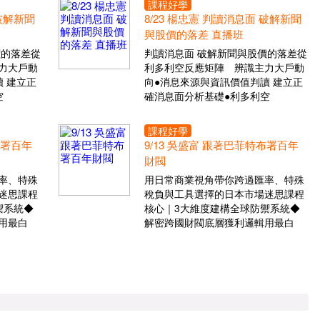
課程好學
 破解新聞
8/23 楊忠憲 判讀消息面 破解新聞
與股價的落差 直播班
價的落差從
判讀消息面 破解新聞與股價的落差從
力大戶動
利多利空反應矩陣 辨識主力大戶動
 建立正
向●消息來源與資訊價值判讀 建立正
空
確消息面分析基礎●利多利空
課程好學
布署百年
9/13 吳盛富 跟著巴菲特布署百年
財閥
率、特殊
用日常商業視角帶你跨過匯率、特殊
迷思課程
稅負與工具選擇的日本市場迷思課程
禦系統◆
核心｜3大維度建構全球防禦系統◆
用最白
解密跨國財閥底層獲利邏輯用最白