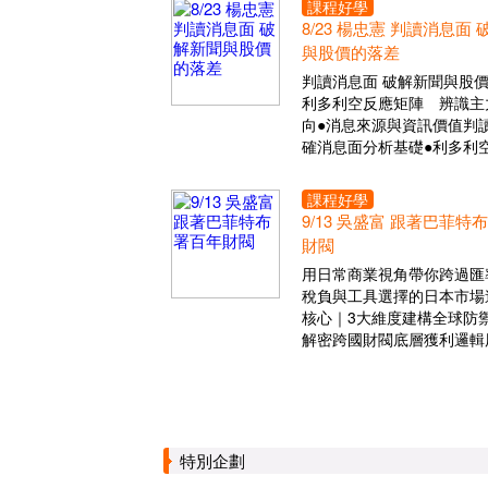
課程好學
8/23 楊忠憲 判讀消息面
與股價的落差
判讀消息面 破解新聞與股
利多利空反應矩陣 辨識主
向●消息來源與資訊價值判讀
確消息面分析基礎●利多利
課程好學
9/13 吳盛富 跟著巴菲特
財閥
用日常商業視角帶你跨過匯
稅負與工具選擇的日本市場
核心｜3大維度建構全球防
解密跨國財閥底層獲利邏輯
特別企劃