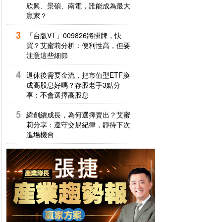
欣興、景碩、南電，誰能成為最大
贏家？
「台版VT」009826將掛牌，快
買？艾蜜莉分析：便利性高，但要
注意這些細節
退休後需要金流，把市值型ETF換
成高股息好嗎？存股老手3點分
享：不會選擇高股息
緯創續成長，為何選擇賣出？艾蜜
莉分享：遵守交易紀律，靜待下次
進場機會