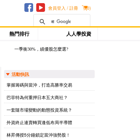
會員登入 / 註冊
(
0
)
熱門排行
人人學投資
一季衝30%，績優股怎麼選?
活動快訊
掌握籌碼與當沖，打造高勝率交易
巴菲特為何重押日本五大商社？
一套隨市場變動的動態投資系統？
外資終止連賣轉買逢低布局半導體
林昇傳授5分鐘鎖定當沖強勢股！