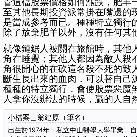
管這檔股票價格如何漲跌，肥羊
至其他長期投資派常掛在嘴邊的
是當成參考而已。種種特立獨行
除了放棄肥羊以外，沒有任何其
就像鏈鋸人被關在旅館時，其他
角在睡覺；其他人都因為敵人殺
角很開心的在砍這名殺不死的敵
斷生長出來的血肉，可以替自己
種種的特立獨行，會使股票惡魔
人拿你沒辦法的時候，贏的人自
小檔案＿翁建原（筆名）
出生於1974年，私立中山醫學大學畢業，