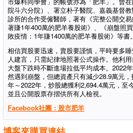
市爆料同學會」的帳號亦為「肥羊」。曾在
院斗六分院）、署立朴子醫院、嘉義基督教
診所的合作受僱醫師，著有《完整公開交易
著賺1年400萬的肥羊養股術》、《崩盤照
敗疫情：1年賺1400萬的肥羊養股術》等書
相信買股要迅速，賣股要謹慎，平時要多睡
人建言，只需紀律地照著公式操作。他利用
大盤下跌時不斷進場拉低平均成本。2022年1
然遇到崩盤，但總資產只有減少28.9萬元，投資
年～2022年，炒股總獲利2,694.4萬元，至
並且公開股票存摺供所有人檢視。
Facebook社團：股市肥羊
博客來購買連結