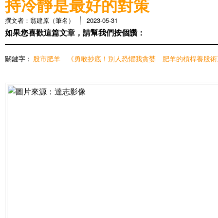
持冷靜是最好的對策
撰文者：翁建原（筆名）
2023-05-31
如果您喜歡這篇文章，請幫我們按個讚：
關鍵字：
股市肥羊
《勇敢抄底！別人恐懼我貪婪 肥羊的槓桿養股術