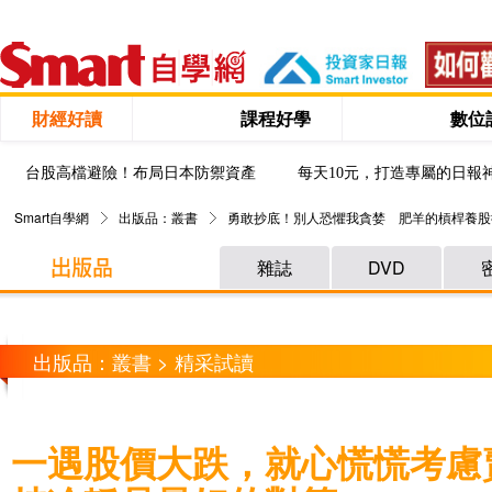
財經好讀
課程好學
數位
台股高檔避險！布局日本防禦資產
每天10元，打造專屬的日報
Smart自學網
出版品：叢書
勇敢抄底！別人恐懼我貪婪 肥羊的槓桿養股
雜誌
DVD
出版品：叢書 > 精采試讀
一遇股價大跌，就心慌慌考慮