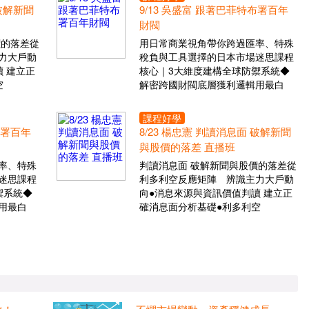
 破解新聞
9/13 吳盛富 跟著巴菲特布署百年
財閥
價的落差從
用日常商業視角帶你跨過匯率、特殊
力大戶動
稅負與工具選擇的日本市場迷思課程
 建立正
核心｜3大維度建構全球防禦系統◆
空
解密跨國財閥底層獲利邏輯用最白
課程好學
布署百年
8/23 楊忠憲 判讀消息面 破解新聞
與股價的落差 直播班
率、特殊
判讀消息面 破解新聞與股價的落差從
迷思課程
利多利空反應矩陣 辨識主力大戶動
禦系統◆
向●消息來源與資訊價值判讀 建立正
用最白
確消息面分析基礎●利多利空