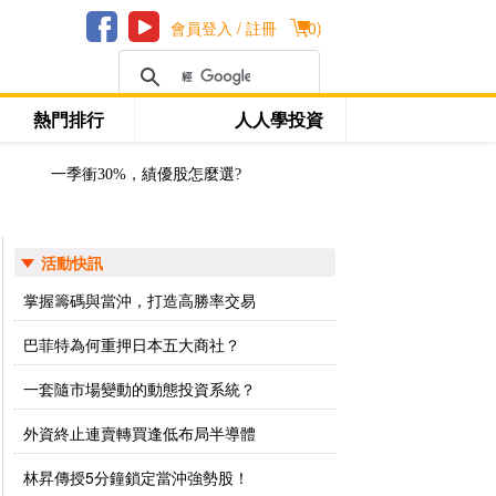
會員登入 / 註冊
(
0
)
熱門排行
人人學投資
一季衝30%，績優股怎麼選?
活動快訊
掌握籌碼與當沖，打造高勝率交易
巴菲特為何重押日本五大商社？
一套隨市場變動的動態投資系統？
外資終止連賣轉買逢低布局半導體
林昇傳授5分鐘鎖定當沖強勢股！