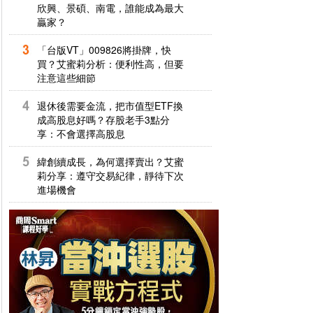
欣興、景碩、南電，誰能成為最大
贏家？
「台版VT」009826將掛牌，快
買？艾蜜莉分析：便利性高，但要
注意這些細節
退休後需要金流，把市值型ETF換
成高股息好嗎？存股老手3點分
享：不會選擇高股息
緯創續成長，為何選擇賣出？艾蜜
莉分享：遵守交易紀律，靜待下次
進場機會