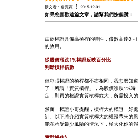
撰文者：詹宛霓
2015-12-01
如果您喜歡這篇文章，請幫我們按個讚：
由於權證具備高槓桿的特性，倍數高達3∼1
的效用。
從股價漲跌1%權證反映百分比
判斷槓桿倍數
但每張權證的槓桿都不盡相同，我怎麼知
了！所謂「實質槓桿」，為股價漲跌1%時
定，則買的權證實質槓桿愈大，所需投入
然而，權證小哥提醒，槓桿大的權證，好
計。以下將介紹實質槓桿大的權證帶來的
能在承受最少風險的情況下，極大化你的
實戰操作》