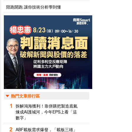
陪跑開跑 讓你技術分析學到懂
熱門文章排行區
拆解鴻海獲利！靠併購把製造底氣
煉成AI護城河，今年EPS上看「這
數字」
ABF載板需求爆發，「載板三雄」