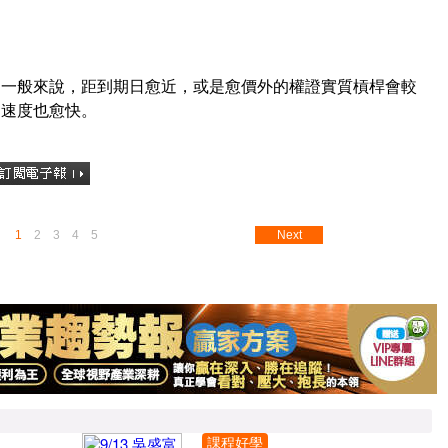
！一般來說，距到期日愈近，或是愈價外的權證實質槓桿會較
的速度也愈快。
1
2
3
4
5
Next
課程好學