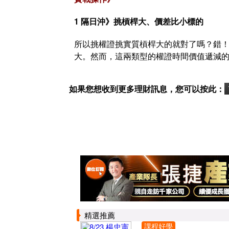
1 隔日沖》挑槓桿大、價差比小標的
所以挑權證挑實質槓桿大的就對了嗎？錯
大。然而，這兩類型的權證時間價值遞減
如果您想收到更多理財訊息，您可以按此：
精選推薦
課程好學