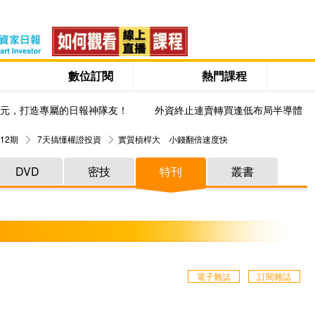
數位訂閱
熱門課程
0元，打造專屬的日報神隊友！
外資終止連賣轉買逢低布局半導體
12期
7天搞懂權證投資
實質槓桿大 小錢翻倍速度快
DVD
密技
特刊
叢書
電子雜誌
訂閱雜誌