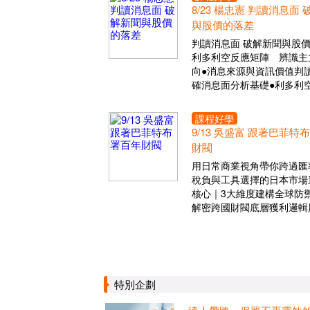
8/23 楊忠憲 判讀消息面
與股價的落差
判讀消息面 破解新聞與股
利多利空反應矩陣 辨識主
向●消息來源與資訊價值判讀
確消息面分析基礎●利多利
課程好學
9/13 吳盛富 跟著巴菲特
財閥
用日常商業視角帶你跨過匯
稅負與工具選擇的日本市場
核心｜3大維度建構全球防
解密跨國財閥底層獲利邏輯
特別企劃