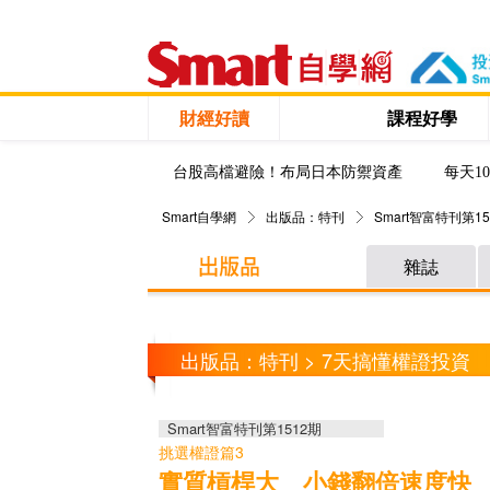
財經好讀
課程好學
台股高檔避險！布局日本防禦資產
每天1
Smart自學網
出版品：特刊
Smart智富特刊第15
雜誌
出版品：特刊 > 7天搞懂權證投資
Smart智富特刊第1512期
挑選權證篇3
實質槓桿大 小錢翻倍速度快