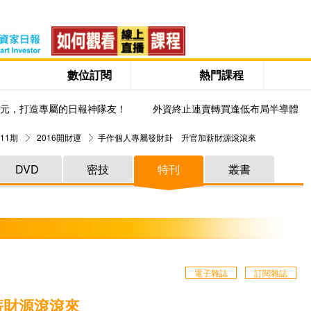
數位訂閱
熱門課程
0元，打造專屬的日報神隊友！
外資終止連賣轉買逢低布局半導體
11期
2016開財運
手作個人專屬發財卦 升官加薪財源滾滾來
DVD
密技
特刊
叢書
電子雜誌
訂閱雜誌
薪財源滾滾來