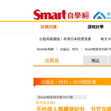
財經好讀
課程好學
台股高檔避險！布局日本防禦資產
每天1
Smart自學網
出版品：特刊
Smart智富特刊第15
雜誌
出版品：特刊 > 2016開財運
Smart智富特刊第1511期
基本風水篇3
手作個人專屬發財卦 升官加