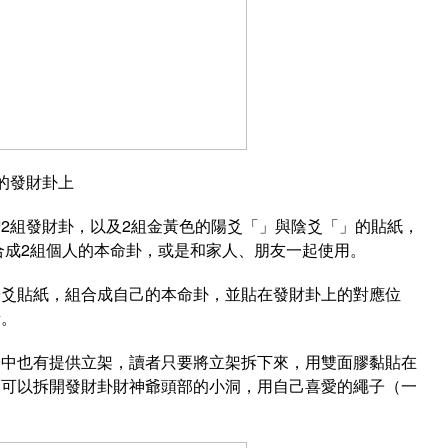
的發財卦上
2組發財卦，以及2組金黃色的陽爻「」與陰爻「」的貼紙，
組合成2組個人的本命卦，或是和家人、朋友一起使用。
陽爻貼紙，組合成自己的本命卦，並貼在發財卦上的對應位
量。
子中也有提供立架，讀者只要將立架拆下來，用雙面膠黏貼在
則可以拆開發財卦財神爺頭部的小洞，用自己喜愛的繩子（一