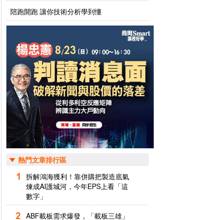
陪跑開跑 讓你技術分析學到懂
熱門文章排行區
拆解鴻海獲利！靠併購把製造底氣
煉成AI護城河，今年EPS上看「這
數字」
ABF載板需求爆發，「載板三雄」