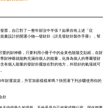
中發票，自己對了一整年卻沒中半張？如果你有上述「症
陽規畫設計的開運小物—發財卦（詳見發財卦製作手冊），幫
可愛的財神爺，只要利用小冊子中的金黃色陰陽爻貼紙，在財
這尊財神爺就能夠充滿你個人的能量，化身為個人的專屬發財
將含有個人能量的發財卦擺放在對的地方，外部好的氣場就可
果。
16年財運滾滾，升官加薪樣樣來嗎？快照著下列步驟使用你的
命卦
每天待得最久的場所，不外乎是自己的家或辦公室，因此想要