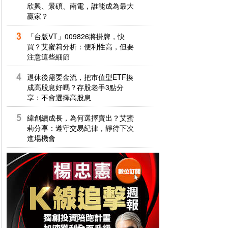
欣興、景碩、南電，誰能成為最大
贏家？
「台版VT」009826將掛牌，快
買？艾蜜莉分析：便利性高，但要
注意這些細節
退休後需要金流，把市值型ETF換
成高股息好嗎？存股老手3點分
享：不會選擇高股息
緯創續成長，為何選擇賣出？艾蜜
莉分享：遵守交易紀律，靜待下次
進場機會