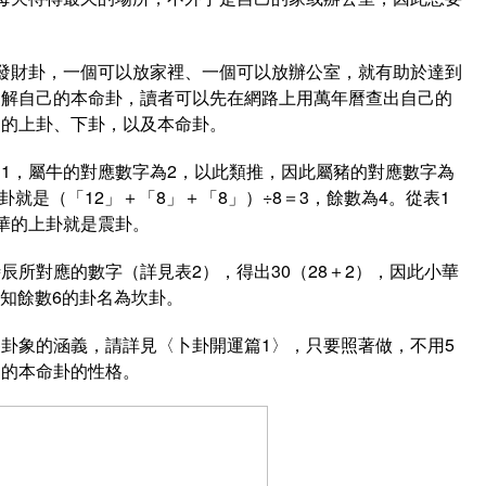
。
發財卦，一個可以放家裡、一個可以放辦公室，就有助於達到
了解自己的本命卦，讀者可以先在網路上用萬年曆查出自己的
己的上卦、下卦，以及本命卦。
1，屬牛的對應數字為2，以此類推，因此屬豬的對應數字為
卦就是（「12」＋「8」＋「8」）÷8＝3，餘數為4。從表1
華的上卦就是震卦。
所對應的數字（詳見表2），得出30（28＋2），因此小華
得知餘數6的卦名為坎卦。
卦象的涵義，請詳見〈卜卦開運篇1〉，只要照著做，不用5
己的本命卦的性格。