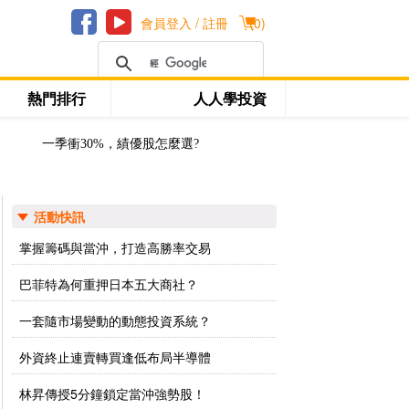
會員登入 / 註冊
(
0
)
熱門排行
人人學投資
一季衝30%，績優股怎麼選?
活動快訊
掌握籌碼與當沖，打造高勝率交易
巴菲特為何重押日本五大商社？
一套隨市場變動的動態投資系統？
外資終止連賣轉買逢低布局半導體
林昇傳授5分鐘鎖定當沖強勢股！