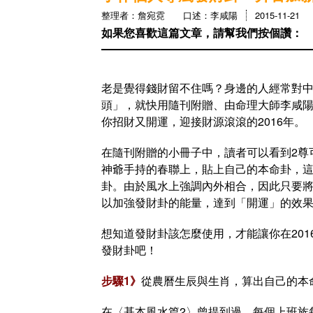
整理者：詹宛霓 口述：李咸陽
2015-11-21
如果您喜歡這篇文章，請幫我們按個讚：
老是覺得錢財留不住嗎？身邊的人經常對
頭」，就快用隨刊附贈、由命理大師李咸
你招財又開運，迎接財源滾滾的2016年。
在隨刊附贈的小冊子中，讀者可以看到2尊
神爺手持的春聯上，貼上自己的本命卦，
卦。由於風水上強調內外相合，因此只要
以加強發財卦的能量，達到「開運」的效
想知道發財卦該怎麼使用，才能讓你在20
發財卦吧！
步驟1》
從農曆生辰與生肖，算出自己的本
在〈基本風水篇2〉曾提到過，每個上班族