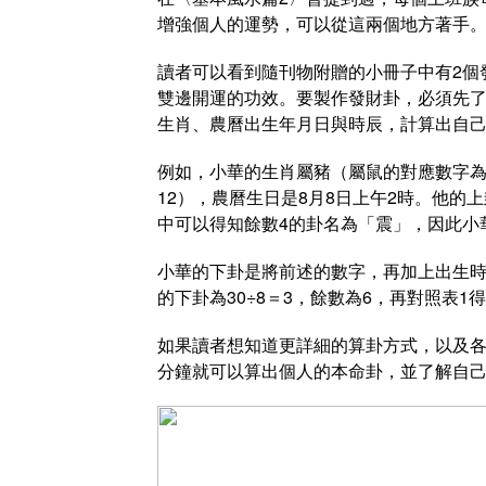
增強個人的運勢，可以從這兩個地方著手
讀者可以看到隨刊物附贈的小冊子中有2個
雙邊開運的功效。要製作發財卦，必須先
生肖、農曆出生年月日與時辰，計算出自
例如，小華的生肖屬豬（屬鼠的對應數字為
12），農曆生日是8月8日上午2時。他的上
中可以得知餘數4的卦名為「震」，因此小
小華的下卦是將前述的數字，再加上出生時辰
的下卦為30÷8＝3，餘數為6，再對照表1
如果讀者想知道更詳細的算卦方式，以及各
分鐘就可以算出個人的本命卦，並了解自