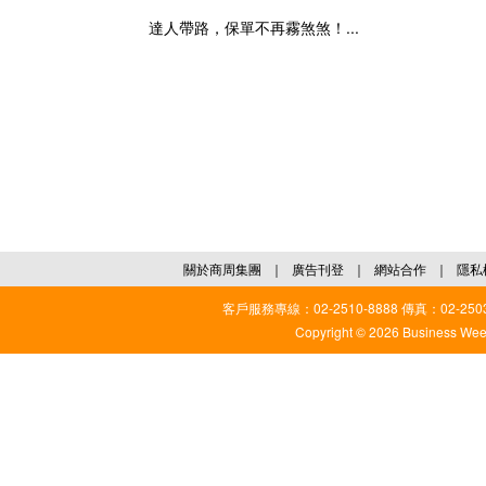
達人帶路，保單不再霧煞煞！...
關於商周集團
｜
廣告刊登
｜
網站合作
｜
隱私
客戶服務專線：02-2510-8888 傳真：02-2503
Copyright © 2026 Business Weekl