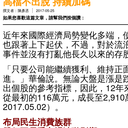
高檔不出脫 持續加碼
撰文者：陳彥丞
2017-05-25
如果您喜歡這篇文章，請幫我們按個讚：
近年來國際經濟局勢變化多端，
也跟著上下起伏，不過，對於流
事件並沒有打亂他長久以來的存
「只要公司能繼續獲利、維持正
進。」華倫說。無論大盤是漲是
出個股的參考指標，因此，12年
從最初的116萬元，成長至2,91
2017.05.02）。
布局民生消費族群