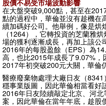
股價不易受市場波動影響
在大盤突破9,000點，甚至在201
點的過程中，華倫並沒有趁機在
續加碼好公司。他舉例，像是烘
（1264），它轉投資的芝蘭雅
場的獲利逐漸成長，再加上該公
2016年的每股盈餘（EPS）為1
高，也比2015年成長了9.07
2017年初突破200元大關，華
醫療廢棄物處理大廠日友（834
穩事業版圖，因此華倫相當看好
2016年日友陸續敲定北京、河
案，因此華倫在當年年底，趁股價