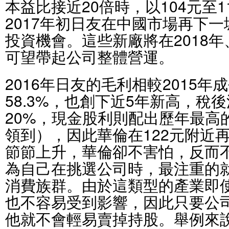
本益比接近20倍時，以104元至
2017年初日友在中國市場再下
投資機會。這些新廠將在2018年
可望帶起公司整體營運。
2016年日友的毛利相較2015年
58.3%，也創下近5年新高，稅
20%，現金股利則配出歷年最高的4
領到），因此華倫在122元附近
節節上升，華倫卻不害怕，反而
為自己在挑選公司時，最注重的
消費族群。由於這類型的產業即
也不容易受到影響，因此只要公
他就不會輕易賣掉持股。舉例來