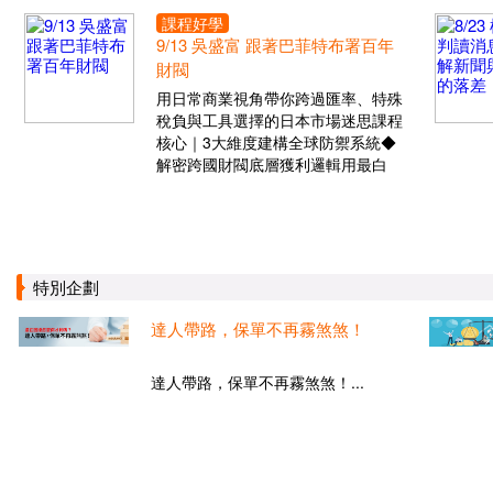
課程好學
9/13 吳盛富 跟著巴菲特布署百年
財閥
用日常商業視角帶你跨過匯率、特殊
稅負與工具選擇的日本市場迷思課程
核心｜3大維度建構全球防禦系統◆
解密跨國財閥底層獲利邏輯用最白
特別企劃
達人帶路，保單不再霧煞煞！
達人帶路，保單不再霧煞煞！...