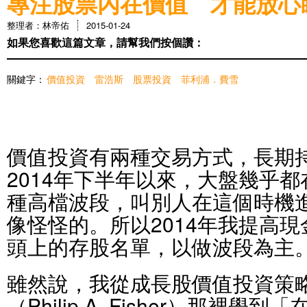
專注股票內在價值 才能放心
整理者：林帝佑
2015-01-24
如果您喜歡這篇文章，請幫我們按個讚：
關鍵字：
價值投資
雷浩斯
股票投資
菲利浦．費雪
價值投資有兩種交易方式，長期
2014年下半年以來，大盤幾乎都在
種高檔波段，叫別人在這個時機
像怪怪的。所以2014年我提高
頭上的存股名單，以做波段為主
雖然說，我從成長股價值投資策略
（Philip A. Fisher）那裡