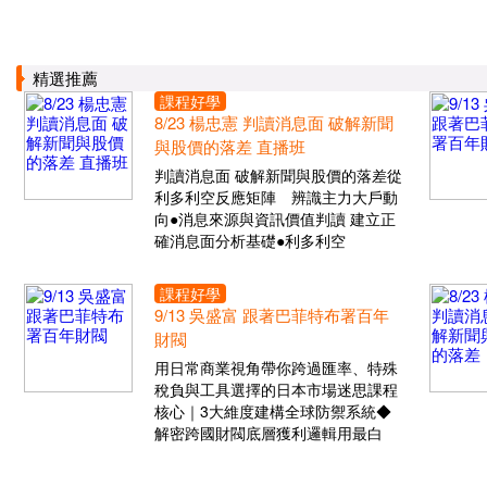
精選推薦
課程好學
8/23 楊忠憲 判讀消息面 破解新聞
與股價的落差 直播班
判讀消息面 破解新聞與股價的落差從
利多利空反應矩陣 辨識主力大戶動
向●消息來源與資訊價值判讀 建立正
確消息面分析基礎●利多利空
課程好學
9/13 吳盛富 跟著巴菲特布署百年
財閥
用日常商業視角帶你跨過匯率、特殊
稅負與工具選擇的日本市場迷思課程
核心｜3大維度建構全球防禦系統◆
解密跨國財閥底層獲利邏輯用最白