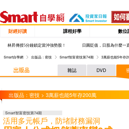
財經好讀
課程好學
數位
林昇傳授5分鐘鎖定當沖強勢股！
日圓貶值，日股為什麼一
Smart自學網
出版品：密技
Smart智富密技第74期
3萬薪也能5年存2
雜誌
DVD
出版品：密技 > 3萬薪也能5年存200萬
Smart智富密技第74期
活用多元帳戶，防堵財務漏洞