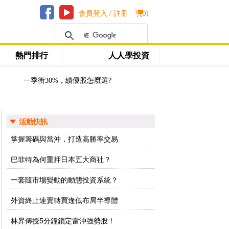
會員登入 / 註冊
(
0
)
熱門排行
人人學投資
一季衝30%，績優股怎麼選?
活動快訊
掌握籌碼與當沖，打造高勝率交易
巴菲特為何重押日本五大商社？
一套隨市場變動的動態投資系統？
外資終止連賣轉買逢低布局半導體
林昇傳授5分鐘鎖定當沖強勢股！