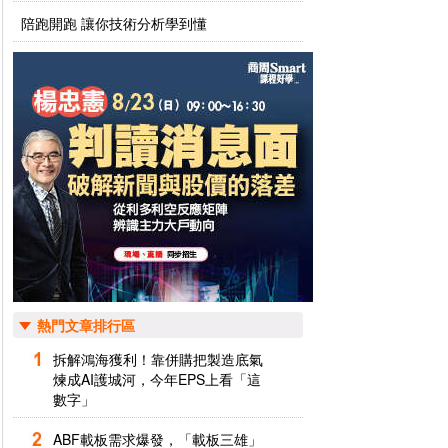
陪跑開跑 讓你技術分析學到懂
熱門文章排行區
拆解鴻海獲利！靠併購把製造底氣
煉成AI護城河，今年EPS上看「這
數字」
ABF載板需求爆發，「載板三雄」