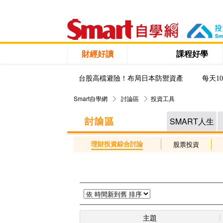
財經好讀
課程好學
台股高檔避險！布局日本防禦資產
每天1
Smart自學網
討論區
投資工具
SMART人生
理財投資綜合討論
股票投資
主題