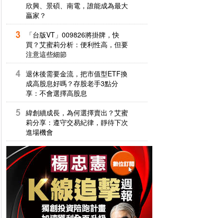
欣興、景碩、南電，誰能成為最大
贏家？
「台版VT」009826將掛牌，快
買？艾蜜莉分析：便利性高，但要
注意這些細節
退休後需要金流，把市值型ETF換
成高股息好嗎？存股老手3點分
享：不會選擇高股息
緯創續成長，為何選擇賣出？艾蜜
莉分享：遵守交易紀律，靜待下次
進場機會