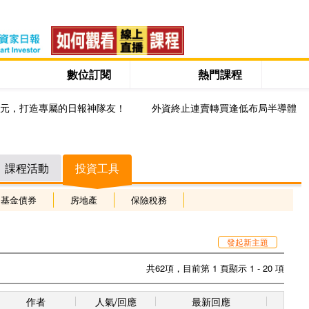
數位訂閱
熱門課程
0元，打造專屬的日報神隊友！
外資終止連賣轉買逢低布局半導體
課程活動
投資工具
基金債券
房地產
保險稅務
發起新主題
共62項，目前第 1 頁顯示 1 - 20 項
作者
人氣/回應
最新回應