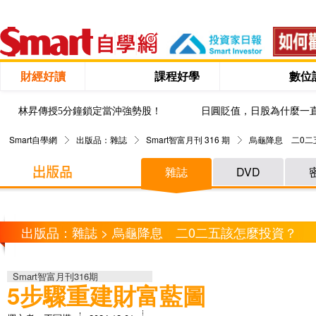
財經好讀
課程好學
數位
林昇傳授5分鐘鎖定當沖強勢股！
日圓貶值，日股為什麼一
Smart自學網
出版品：雜誌
Smart智富月刊 316 期
烏龜降息 二0二
雜誌
DVD
出版品：雜誌 > 烏龜降息 二0二五該怎麼投資？
Smart智富月刊316期
5步驟重建財富藍圖