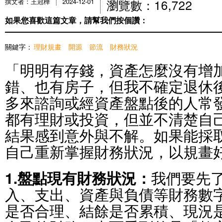
瀏覽數：16,722
撰文者：王冠樺
2024-12-01
如果您喜歡這篇文章，請幫我們按個讚：
關鍵字：
理財規畫
開源
節流
財務狀況
「明明有存錢，資產怎麼沒有增
錯、也有房子，但我不確定退休
多來諮詢或經資產盤點後的人常
都有理財或投資，但並不清楚自
結果感到意外與不解。如果能採
自己重新掌握財務狀況，以規畫
1.盤點現有財務狀況：
我們要先
入、支出、資產與負債等財務數
是否合理、結餘是否累積、現況