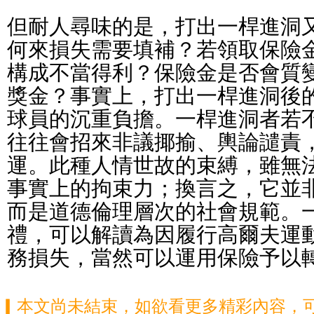
但耐人尋味的是，打出一桿進洞
何來損失需要填補？若領取保險
構成不當得利？保險金是否會質
獎金？事實上，打出一桿進洞後
球員的沉重負擔。一桿進洞者若
往往會招來非議揶揄、輿論譴責
運。此種人情世故的束縛，雖無
事實上的拘束力；換言之，它並
而是道德倫理層次的社會規範。
禮，可以解讀為因履行高爾夫運
務損失，當然可以運用保險予以
▎本文尚未結束，如欲看更多精彩內容，