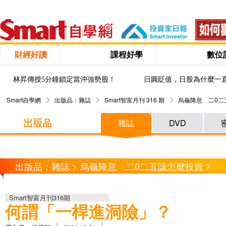
財經好讀
課程好學
數位
林昇傳授5分鐘鎖定當沖強勢股！
日圓貶值，日股為什麼一
Smart自學網
出版品：雜誌
Smart智富月刊 316 期
烏龜降息 二0二
雜誌
DVD
出版品：雜誌 > 烏龜降息 二0二五該怎麼投資？
Smart智富月刊316期
何謂「一桿進洞險」？