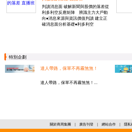
判讀消息面 破解新聞與股價的落差從
利多利空反應矩陣 辨識主力大戶動
向●消息來源與資訊價值判讀 建立正
確消息面分析基礎●利多利空
特別企劃
達人帶路，保單不再霧煞煞！
達人帶路，保單不再霧煞煞！...
關於商周集團
｜
廣告刊登
｜
網站合作
｜
隱私