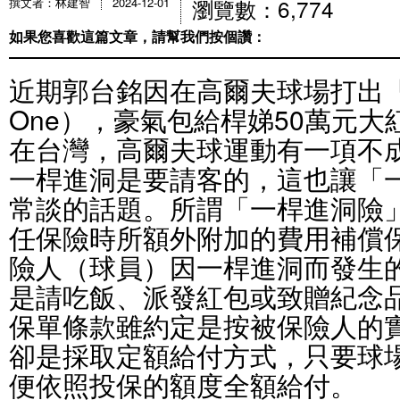
瀏覽數：6,774
撰文者：林建智
2024-12-01
如果您喜歡這篇文章，請幫我們按個讚：
近期郭台銘因在高爾夫球場打出「一
One），豪氣包給桿娣50萬元
在台灣，高爾夫球運動有一項不
一桿進洞是要請客的，這也讓「
常談的話題。所謂「一桿進洞險
任保險時所額外附加的費用補償
險人（球員）因一桿進洞而發生
是請吃飯、派發紅包或致贈紀念
保單條款雖約定是按被保險人的
卻是採取定額給付方式，只要球
便依照投保的額度全額給付。