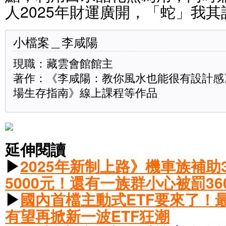
人2025年財運廣開，「蛇」我其
小檔案＿李咸陽
現職：藏雲會館館主
著作：《李咸陽：教你風水也能很有設計感
場生存指南》線上課程等作品
延伸閱讀
▶
2025年新制上路》機車族補助
5000元！還有一族群小心被罰36
▶
國內首檔主動式ETF要來了！最
有望再掀新一波ETF狂潮