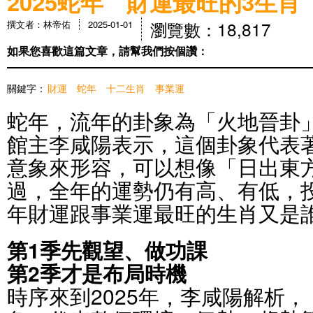
2025蛇年 財運最旺的3生肖
瀏覽數：18,817
撰文者：林帝佑
2025-01-01
如果您喜歡這篇文章，請幫我們按個讚：
關鍵字：
財運
蛇年
十二生肖
事業運
蛇年，流年的卦象為「火地晉卦
館主李咸陽表示，這個卦象代表
意象來形容，可以想像「日出東
過，全年的運勢仍有高、有低，
年財運跟事業運最旺的生肖又是
第1季先觀望、做功課
第2季才是布局時機
時序來到2025年，李咸陽解析