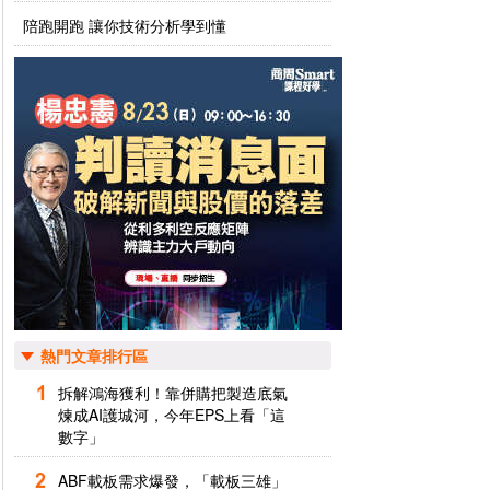
陪跑開跑 讓你技術分析學到懂
熱門文章排行區
拆解鴻海獲利！靠併購把製造底氣
煉成AI護城河，今年EPS上看「這
數字」
ABF載板需求爆發，「載板三雄」