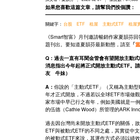
如果您喜歡這篇文章，請幫我們按個讚：
關鍵字：
台股
ETF
租屋
主動式ETF
租屋
《Smart智富》月刊邀請暢銷作家夏韻芬
題刊出。要知道夏韻芬最新動態，請至
「
Q：過去一直有耳聞金管會有望開放主動式E
消息指出今年起將正式開放主動式ETF。請
友 牛妹）
A：
你說的「主動式ETF」（又稱為主動型
年才正式開放，不過若以全球ETF市場做
家市場中早已行之有年，例如美國就是一例
的伍德（Cathie Wood）所管理的ARK In
過去因台灣尚未開放主動式ETF的關係，故
ETF與被動式ETF的不同之處，其實從
的被動式ETF來說，其運作方式必須以績