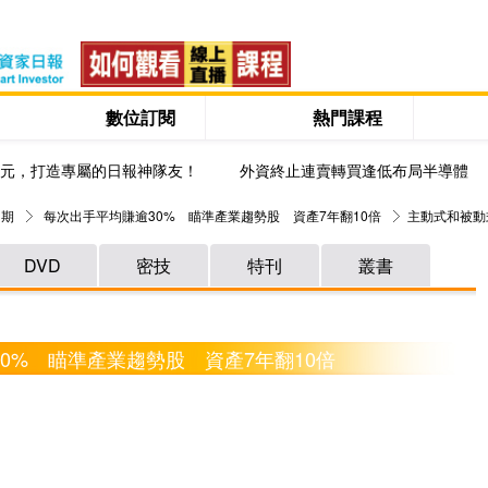
數位訂閱
熱門課程
0元，打造專屬的日報神隊友！
外資終止連賣轉買逢低布局半導體
 期
每次出手平均賺逾30% 瞄準產業趨勢股 資產7年翻10倍
主動式和被動
DVD
密技
特刊
叢書
30% 瞄準產業趨勢股 資產7年翻10倍