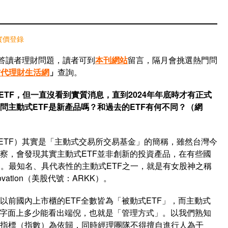
實價登錄
回答讀者理財問題，讀者可到
本刊網站
留言，隔月會挑選熱門問
當代理財生活網
」
查詢。
TF，但一直沒看到實質消息，直到2024年年底時才有正式
問主動式ETF是新產品嗎？和過去的ETF有何不同？（網
ETF）其實是「主動式交易所交易基金」的簡稱，雖然台灣今
觀察，會發現其實主動式ETF並非創新的投資產品，在有些國
。最知名、具代表性的主動式ETF之一，就是有女股神之稱
novation（美股代號：ARKK）。
以前國內上市櫃的ETF全數皆為「被動式ETF」，而主動式
中文字面上多少能看出端倪，也就是「管理方式」。以我們熟知
效指標（指數）為依歸，同時經理團隊不得擅自進行人為干