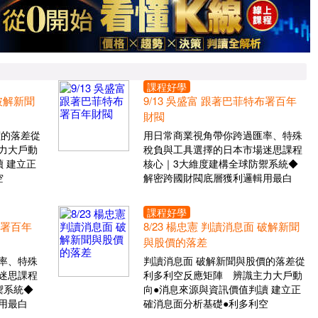
課程好學
 破解新聞
9/13 吳盛富 跟著巴菲特布署百年
財閥
價的落差從
用日常商業視角帶你跨過匯率、特殊
力大戶動
稅負與工具選擇的日本市場迷思課程
 建立正
核心｜3大維度建構全球防禦系統◆
空
解密跨國財閥底層獲利邏輯用最白
課程好學
布署百年
8/23 楊忠憲 判讀消息面 破解新聞
與股價的落差
率、特殊
判讀消息面 破解新聞與股價的落差從
迷思課程
利多利空反應矩陣 辨識主力大戶動
禦系統◆
向●消息來源與資訊價值判讀 建立正
用最白
確消息面分析基礎●利多利空