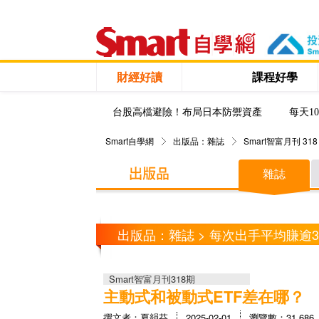
財經好讀
課程好學
台股高檔避險！布局日本防禦資產
每天1
Smart自學網
出版品：雜誌
Smart智富月刊 318
雜誌
出版品：雜誌 > 每次出手平均賺逾
Smart智富月刊318期
主動式和被動式ETF差在哪？
撰文者：夏韻芬
2025-02-01
瀏覽數：31,686