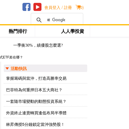
會員登入 / 註冊
(
0
)
熱門排行
人人學投資
一季衝30%，績優股怎麼選?
式ETF差在哪？
活動快訊
掌握籌碼與當沖，打造高勝率交易
巴菲特為何重押日本五大商社？
一套隨市場變動的動態投資系統？
外資終止連賣轉買逢低布局半導體
林昇傳授5分鐘鎖定當沖強勢股！