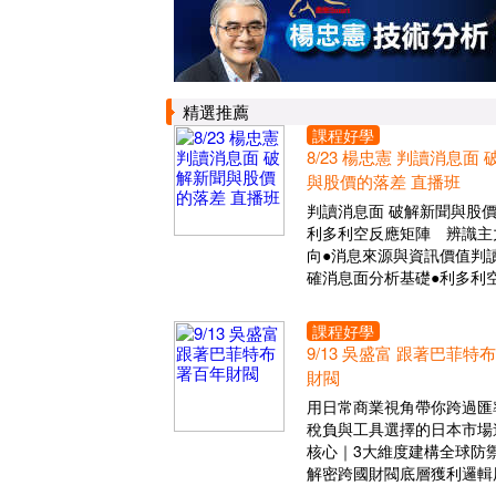
精選推薦
課程好學
8/23 楊忠憲 判讀消息面
與股價的落差 直播班
判讀消息面 破解新聞與股
利多利空反應矩陣 辨識主
向●消息來源與資訊價值判讀
確消息面分析基礎●利多利
課程好學
9/13 吳盛富 跟著巴菲特
財閥
用日常商業視角帶你跨過匯
稅負與工具選擇的日本市場
核心｜3大維度建構全球防
解密跨國財閥底層獲利邏輯