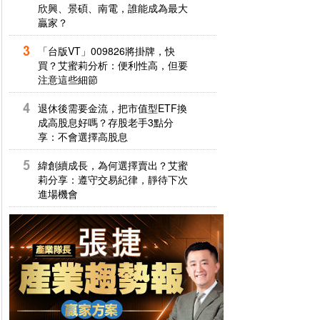
欣興、景碩、南電，誰能成為最大
贏家？
「台版VT」009826將掛牌，快
買？艾蜜莉分析：便利性高，但要
注意這些細節
退休後需要金流，把市值型ETF換
成高股息好嗎？存股老手3點分
享：不會選擇高股息
緯創續成長，為何選擇賣出？艾蜜
莉分享：遵守交易紀律，靜待下次
進場機會