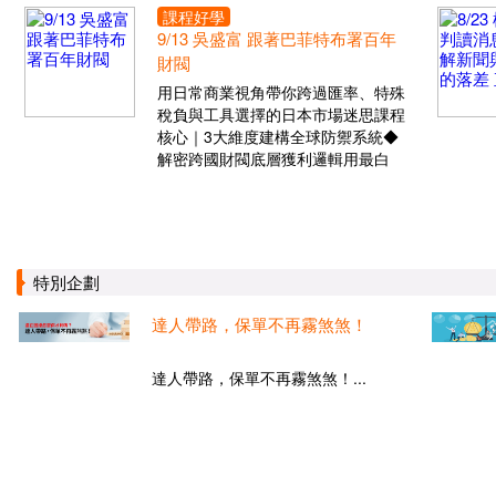
課程好學
9/13 吳盛富 跟著巴菲特布署百年
財閥
用日常商業視角帶你跨過匯率、特殊
稅負與工具選擇的日本市場迷思課程
核心｜3大維度建構全球防禦系統◆
解密跨國財閥底層獲利邏輯用最白
特別企劃
達人帶路，保單不再霧煞煞！
達人帶路，保單不再霧煞煞！...