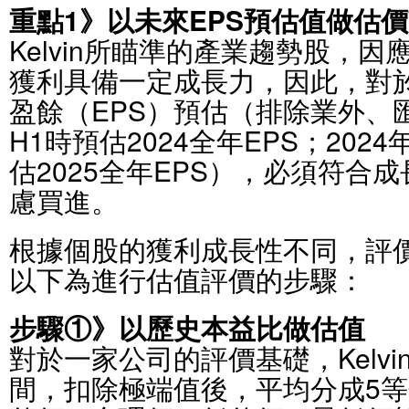
重點1》以未來EPS預估值做估
Kelvin所瞄準的產業趨勢股，
獲利具備一定成長力，因此，對
盈餘（EPS）預估（排除業外、匯
H1時預估2024全年EPS；2024
估2025全年EPS），必須符合
慮買進。
根據個股的獲利成長性不同，評
以下為進行估值評價的步驟：
步驟①》以歷史本益比做估值
對於一家公司的評價基礎，Kelv
間，扣除極端值後，平均分成5