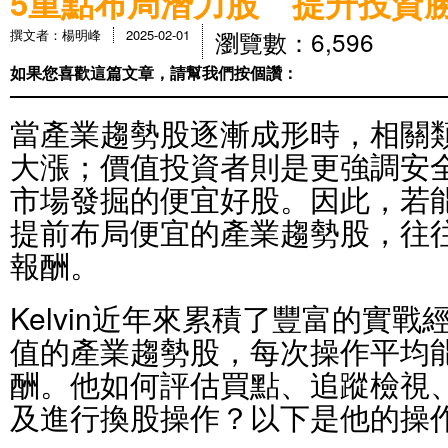
5重點布局潛力股 提升投資
瀏覽數：6,596
撰文者：楊明峰
2025-02-01
如果您喜歡這篇文章，請幫我們按個讚：
當產業趨勢股逐漸成形時，相關
大漲；價值投資者則是更強調安
市場發掘的便宜好股。因此，若
提前布局便宜的產業趨勢股，往
報酬。
Kelvin近年來累積了豐富的實
值的產業趨勢股，每次操作平均能
酬。他如何評估買點、追蹤檢視
及進行換股操作？以下是他的操