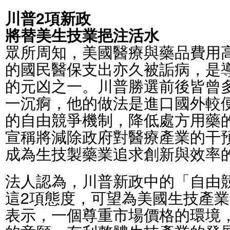
川普2項新政
將替美生技業挹注活水
眾所周知，美國醫療與藥品費用
的國民醫保支出亦久被詬病，是
的元凶之一。川普勝選前後皆曾
一沉痾，他的做法是進口國外較
的自由競爭機制，降低處方用藥
宣稱將減除政府對醫療產業的干
成為生技製藥業追求創新與效率
法人認為，川普新政中的「自由
這2項態度，可望為美國生技產
表示，一個尊重市場價格的環境