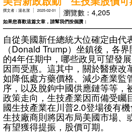
美台新政啟動 生技業股價可
瀏覽數：4,205
撰文者：湯名潔
2025-02-01
如果您喜歡這篇文章，請幫我們按個讚：
自從美國新任總統大位確定由代表
（Donald Trump）坐鎮後，
的4年任期中，哪些政見可望發
因而受惠。這其中，關於醫療改
如降低處方藥價格、減少產業監
序，以及脫鉤中國供應鏈等等，
政策走向，生技產業因而備受矚
國生技產業在川普2.0登場後有
生技廠商則將因布局美國市場、
有望獲得提振，股價可期。