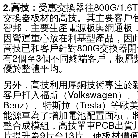
2.高技：
受惠交換器往800G/1.
交換器板材的高技。其主要客戶包
智邦，主要生產電源板與網通板
因營運重心放在利基型產品，因
高技已和客戶針對800G交換器
有2個至3個不同終端客戶，板層
優於整體平均。
另外，高技利用厚銅技術專注於
客戶打入福斯（Volkswagen）、賓
Benz）、特斯拉（Tesla）等
能源車為了增加電池配置面積，
整合成模組，高技單車PCB出貨
片提升為9片至13片，使板材價