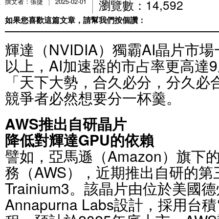
瀏覽數：14,592
撰文者：張捷
2025-02-01
如果您喜歡這篇文章，請幫我們按個讚：
輝達（NVIDIA）獨霸AI晶片市
以上，AI加速器的市占率更高達
「天下大勢，合久必分，分久必
競爭者必然想要分一杯羹。
AWS推出自研晶片
降低對輝達GPU的依賴
譬如，亞馬遜（Amazon）旗下
務（AWS），近期推出自研的第三
Trainium3。該晶片由位於美國
Annapurna Labs設計，採用台