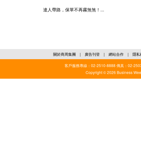
達人帶路，保單不再霧煞煞！...
關於商周集團
｜
廣告刊登
｜
網站合作
｜
隱私
客戶服務專線：02-2510-8888 傳真：02-2503
Copyright © 2026 Business Weekl