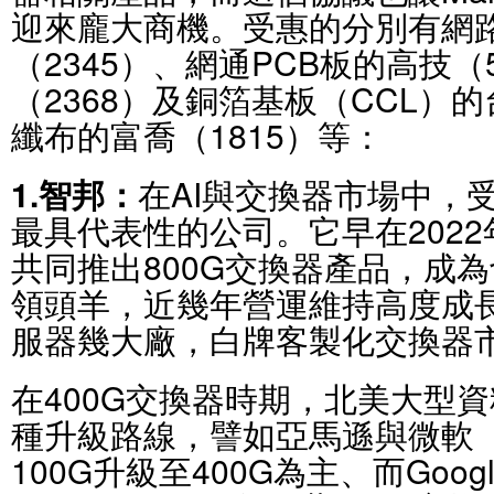
迎來龐大商機。受惠的分別有網
（2345）、網通PCB板的高技（
（2368）及銅箔基板（CCL）的
纖布的富喬（1815）等：
1.智邦：
在AI與交換器市場中，
最具代表性的公司。它早在2022年
共同推出800G交換器產品，成
領頭羊，近幾年營運維持高度成
服器幾大廠，白牌客製化交換器
在400G交換器時期，北美大型
種升級路線，譬如亞馬遜與微軟（Mi
100G升級至400G為主、而Goog