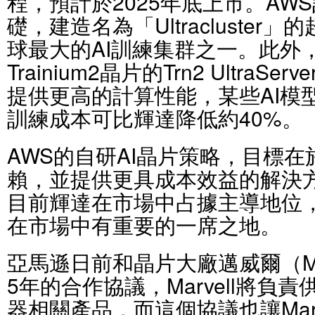
程，預計於2025年底上市。AWS計
礎，建造名為「Ultracluste
球最大的AI訓練集群之一。此外
Trainium2晶片的Trn2 UltraS
提供更高的計算性能，某些AI模型使用
訓練成本可比輝達降低約40%。
AWS的自研AI晶片策略，目標在
賴，並提供更具成本效益的解決方
目前輝達在市場中占據主導地位，但T
在市場中有重要的一席之地。
亞馬遜日前和晶片大廠邁威爾（Ma
5年的合作協議，Marvell將負
器相關產品，而這個協議也讓Mar