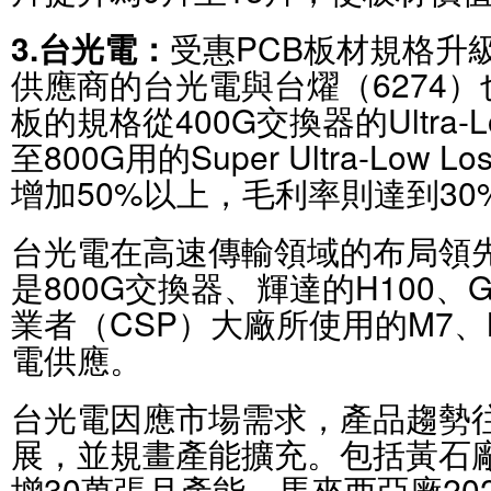
3.台光電：
受惠PCB板材規格升
供應商的台光電與台燿（6274
板的規格從400G交換器的Ultra-L
至800G用的Super Ultra-Low
增加50%以上，毛利率則達到30
台光電在高速傳輸領域的布局領
是800G交換器、輝達的H100、
業者（CSP）大廠所使用的M7
電供應。
台光電因應市場需求，產品趨勢
展，並規畫產能擴充。包括黃石廠
增30萬張月產能、馬來西亞廠20