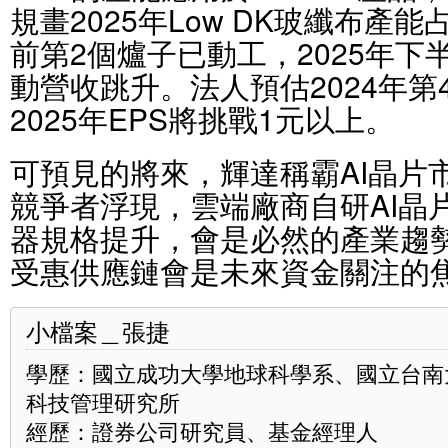
規畫2025年Low DK玻纖布產
前第2個爐子已動工，2025年
動營收跳升。法人預估2024年
2025年EPS將挑戰1元以上。
可預見的將來，輝達稱霸AI晶片
競爭者浮現，雲端廠商自研AI晶片
器規格提升，會是必然的產業趨
受惠供應鏈會是未來資金關注的
小檔案＿張捷
學歷：國立成功大學地球科學系、國立台南
科技管理研究所
經歷：證券公司研究員、基金經理人