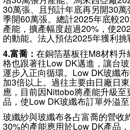
30萬張、且預計年底再另開30萬
季開60萬張。總計2025年底較20
產能，擴產幅度超過20%，使20
的動能。法人預估2025年獲利挑
4.富喬：
在銅箔基板往M8材料升
格也跟著往Low DK邁進，讓台玻
運步入正向循環。Low DK玻纖布較
加3倍以上。過往主要由日廠日東紡（
應，目前因Nittobo將產能升級至
品，使Low DK玻纖布訂單外溢
玻纖紗與玻纖布各占富喬的營收約
30%的產能應用於Low DK產