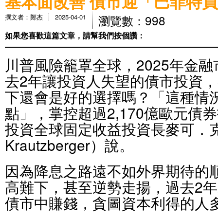
基本面改善 債市迎「巴菲特
瀏覽數：998
撰文者：鄭杰
2025-04-01
如果您喜歡這篇文章，請幫我們按個讚：
川普風險籠罩全球，2025年金
去2年讓投資人失望的債市投資
下還會是好的選擇嗎？「這種情
點」，掌控超過2,170億歐元債
投資全球固定收益投資長麥可．克勞
Krautzberger）說。
因為降息之路遠不如外界期待的
高難下，甚至逆勢走揚，過去2
債市中賺錢，貪圖資本利得的人