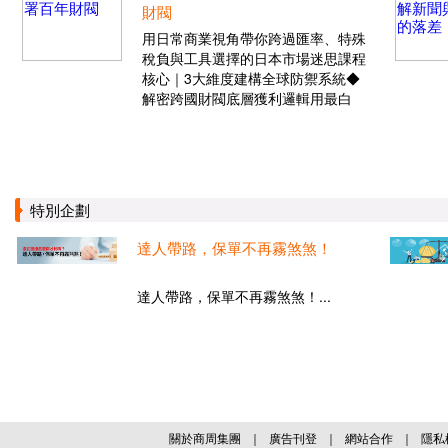
財閥
用日常商業視角帶你跨過匯率、特殊
稅負與工具選擇的日本市場迷思課程
核心｜3大維度建構全球防禦系統◆
解密跨國財閥底層獲利邏輯用最白
特別企劃
達人帶路，保單不再霧煞煞！
達人帶路，保單不再霧煞煞！...
關於商周集團
｜
廣告刊登
｜
網站合作
｜
隱私