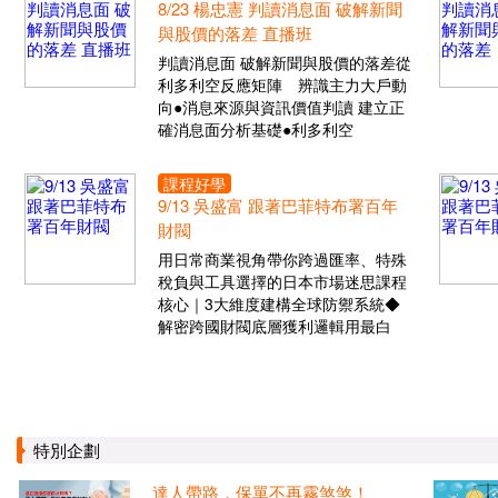
8/23 楊忠憲 判讀消息面 破解新聞
與股價的落差 直播班
判讀消息面 破解新聞與股價的落差從
利多利空反應矩陣 辨識主力大戶動
向●消息來源與資訊價值判讀 建立正
確消息面分析基礎●利多利空
課程好學
9/13 吳盛富 跟著巴菲特布署百年
財閥
用日常商業視角帶你跨過匯率、特殊
稅負與工具選擇的日本市場迷思課程
核心｜3大維度建構全球防禦系統◆
解密跨國財閥底層獲利邏輯用最白
特別企劃
達人帶路，保單不再霧煞煞！