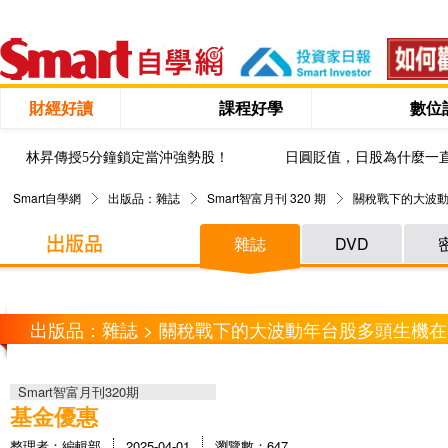
財經好讀
課程好學
數位
林昇傳授5分鐘鎖定當沖強勢股！
日圓貶值，日股為什麼一
Smart自學網
出版品：雜誌
Smart智富月刊 320 期
關稅戰下的大波動
雜誌
DVD
出版品：雜誌 > 關稅戰下的大波動年台股多頭生機在
Smart智富月刊320期
基金優惠
整理者：編輯部
2025-04-01
瀏覽數：647