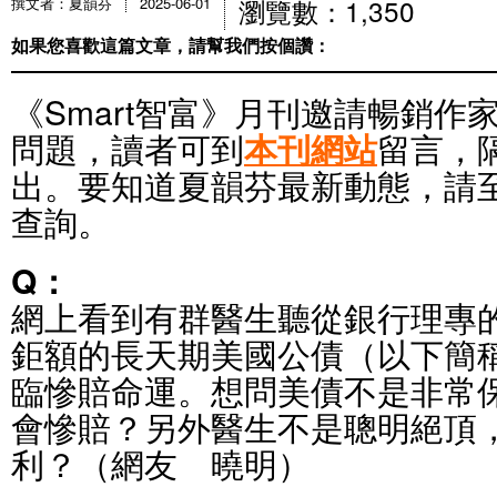
瀏覽數：1,350
撰文者：夏韻芬
2025-06-01
如果您喜歡這篇文章，請幫我們按個讚：
《Smart智富》月刊邀請暢銷作
問題，讀者可到
本刊網站
留言，
出。要知道夏韻芬最新動態，請
查詢。
Q：
網上看到有群醫生聽從銀行理專
鉅額的長天期美國公債（以下簡
臨慘賠命運。想問美債不是非常
會慘賠？另外醫生不是聰明絕頂
利？（網友 曉明）