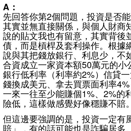
A：
先回答你第2個問題，投資是否
其實並無直接關係，與個人財商
說的貼文我也有留意，其實背後
債，而是槓桿及套利操作。根據
說與其把錢放銀行、利息少，不
合資成立一家資本額50萬元的小
銀行低利率（利率約2%）信貸
錢換成美元、拿去買票面利率4%
一來一往至少能賺個1%、2%的
險低，這樣做感覺好像穩賺不賠
但這邊要強調的是，投資一定有
賠」，有的話可能也是詐騙居多