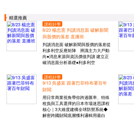
精選推薦
課程好學
8/23 楊忠憲 判讀消息面 破解新聞
與股價的落差 直播班
判讀消息面 破解新聞與股價的落差從
利多利空反應矩陣 辨識主力大戶動
向●消息來源與資訊價值判讀 建立正
確消息面分析基礎●利多利空
課程好學
9/13 吳盛富 跟著巴菲特布署百年
財閥
用日常商業視角帶你跨過匯率、特殊
稅負與工具選擇的日本市場迷思課程
核心｜3大維度建構全球防禦系統◆
解密跨國財閥底層獲利邏輯用最白