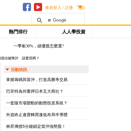
會員登入 / 註冊
(
0
)
熱門排行
人人學投資
一季衝30%，績優股怎麼選?
國債信被降評 該驚慌嗎？
活動快訊
掌握籌碼與當沖，打造高勝率交易
巴菲特為何重押日本五大商社？
一套隨市場變動的動態投資系統？
外資終止連賣轉買逢低布局半導體
林昇傳授5分鐘鎖定當沖強勢股！