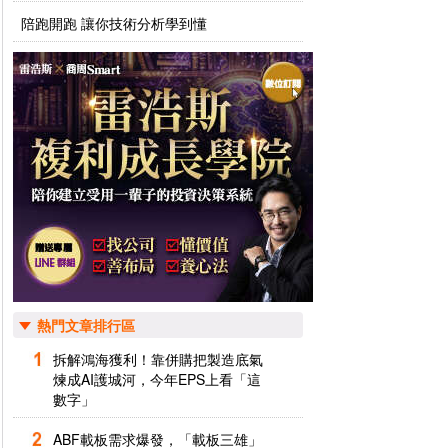
陪跑開跑 讓你技術分析學到懂
熱門文章排行區
拆解鴻海獲利！靠併購把製造底氣
煉成AI護城河，今年EPS上看「這
數字」
ABF載板需求爆發，「載板三雄」