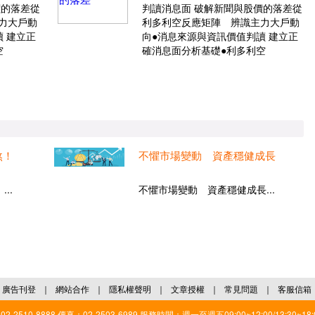
價的落差從
判讀消息面 破解新聞與股價的落差從
力大戶動
利多利空反應矩陣 辨識主力大戶動
 建立正
向●消息來源與資訊價值判讀 建立正
空
確消息面分析基礎●利多利空
煞！
不懼市場變動 資產穩健成長
..
不懼市場變動 資產穩健成長...
廣告刊登
｜
網站合作
｜
隱私權聲明
｜
文章授權
｜
常見問題
｜
客服信箱
2510-8888 傳真：02-2503-6989 服務時間：週一至週五09:00~12:00/13:30~18