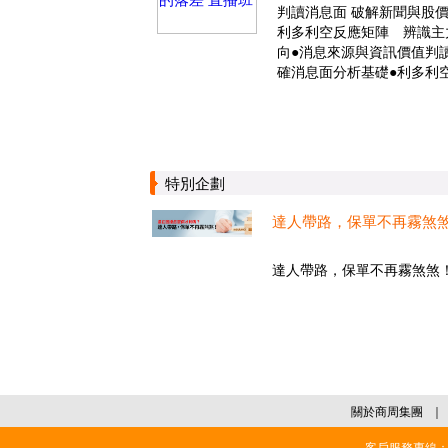
判讀消息面 破解新聞與股
利多利空反應矩陣 辨識主
向●消息來源與資訊價值判讀
確消息面分析基礎●利多利
特別企劃
達人帶路，保單不再霧煞
達人帶路，保單不再霧煞煞！.
關於商周集團
｜
客戶服務專線：02-