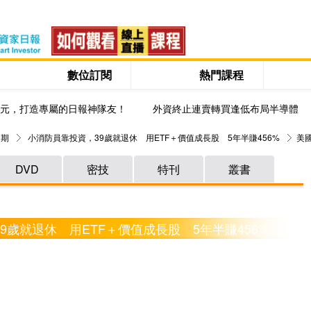
數位訂閱
熱門課程
0元，打造專屬的日報神隊友！
外資終止連賣轉買逢低布局半導體
 期
小消防員靠投資，39歲就退休 用ETF＋價值成長股 5年半賺456%
美
DVD
密技
特刊
叢書
9歲就退休 用ETF＋價值成長股 5年半賺456%