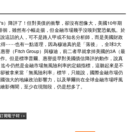
y's）降評了！但對美債的衝擊，卻沒有想像大，美國10年期
上下徘徊，雖然有小幅走揚，但金融市場幾乎沒嗅到驚恐氣氛。於
。說這話的人，可不是路人甲或不知名分析師，而是美國財政
實這話說得⋯⋯也有一點道理，因為穆迪真的是「落後」，全球3大
（Fitch Group）與穆迪，前二者早就拿掉美國的3A（最
動作。但是標準普爾、惠譽提早對美國債信降評的動作，說真
，迄今仍然是金融市場無風險利率的定錨指標，這聽起來是不
，卻被拿來當「無風險利率」標竿，只能說，國際金融市場仍
美國強大的地緣政治影響力，以及華爾街在全球金融市場呼風
聲繪影傳聞，至少在現階段，仍是想多了。