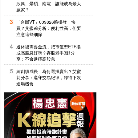
欣興、景碩、南電，誰能成為最大
贏家？
「台版VT」009826將掛牌，快
買？艾蜜莉分析：便利性高，但要
注意這些細節
退休後需要金流，把市值型ETF換
成高股息好嗎？存股老手3點分
享：不會選擇高股息
緯創續成長，為何選擇賣出？艾蜜
莉分享：遵守交易紀律，靜待下次
進場機會