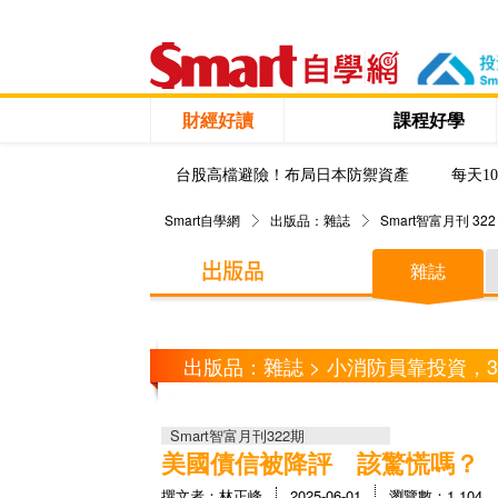
財經好讀
課程好學
台股高檔避險！布局日本防禦資產
每天1
Smart自學網
出版品：雜誌
Smart智富月刊 322
雜誌
出版品：雜誌 > 小消防員靠投資，3
Smart智富月刊322期
美國債信被降評 該驚慌嗎？
撰文者：林正峰
2025-06-01
瀏覽數：1,104