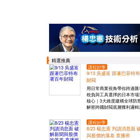
精選推薦
課程好學
9/13 吳盛富 跟著巴菲特
財閥
用日常商業視角帶你跨過匯
稅負與工具選擇的日本市場
核心｜3大維度建構全球防
解密跨國財閥底層獲利邏輯
課程好學
8/23 楊忠憲 判讀消息面
與股價的落差 直播班