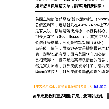
如果您喜歡這篇文章，請幫我們按個讚：
美國主權債信稍早被信評機構穆迪（Mood
公債殖利率，近期就只在4.4%～4.5%
是有人說，穆迪是落後指標，不值得關心
部長貝森特（Scott Bessent）。其
債信評等機構，分別是標準普爾（S&P）、惠譽
高等級）債信，而穆迪確實是撐到最後才
的，影響也很有限，因為美國10年期公債
是很荒謬？一個不是最高等級債信的債券
然是實力原則，就算美債被降評了，憑著
喚雨的掌控力，對於美債會轟然崩塌的繪
▎本文尚未結束，如欲看更多精彩內容，可
按此購買
如果您想收到更多理財訊息，您可以按此：