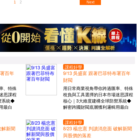
1
2
Next
課程好學
布署百年
9/13 吳盛富 跟著巴菲特布署百年
財閥
率、特殊
用日常商業視角帶你跨過匯率、特殊
迷思課程
稅負與工具選擇的日本市場迷思課程
禦系統◆
核心｜3大維度建構全球防禦系統◆
用最白
解密跨國財閥底層獲利邏輯用最白
課程好學
 破解新聞
8/23 楊忠憲 判讀消息面 破解新聞
與股價的落差