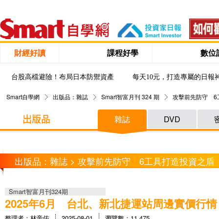
財經好讀
課程好學
數位
台股高檔避險！布局日本防禦資產
每天10元，打造專屬的日報
Smart自學網
出版品：雜誌
Smart智富月刊 324 期
攻擊前先防守 6
雜誌
DVD
出版品：雜誌 > 攻擊前先防守 6工具打造投資之盾
Smart智富月刊324期
2025年6月 台北、新北捷運站周邊實價行情
整理者：林帝佑
2025-08-01
瀏覽數：11,475