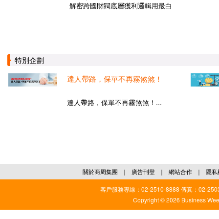
解密跨國財閥底層獲利邏輯用最白
特別企劃
達人帶路，保單不再霧煞煞！
達人帶路，保單不再霧煞煞！...
關於商周集團
｜
廣告刊登
｜
網站合作
｜
隱私
客戶服務專線：02-2510-8888 傳真：02-2503
Copyright © 2026 Business Weekl