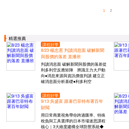
1
2
精選推薦
課程好學
8/23 楊忠憲 判讀消息面 破解新聞
與股價的落差 直播班
判讀消息面 破解新聞與股價的落差從
利多利空反應矩陣 辨識主力大戶動
向●消息來源與資訊價值判讀 建立正
確消息面分析基礎●利多利空
課程好學
9/13 吳盛富 跟著巴菲特布署百年
財閥
用日常商業視角帶你跨過匯率、特殊
稅負與工具選擇的日本市場迷思課程
核心｜3大維度建構全球防禦系統◆