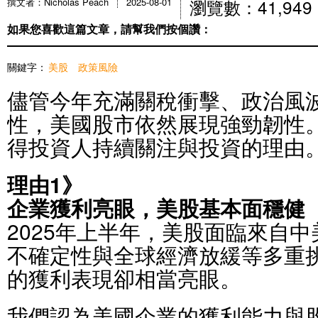
瀏覽數：41,949
撰文者：Nicholas Peach
2025-08-01
如果您喜歡這篇文章，請幫我們按個讚：
關鍵字：
美股
政策風險
儘管今年充滿關稅衝擊、政治風
性，美國股市依然展現強勁韌性
得投資人持續關注與投資的理由
理由1》
企業獲利亮眼，美股基本面穩健
2025年上半年，美股面臨來自
不確定性與全球經濟放緩等多重
的獲利表現卻相當亮眼。
我們認為美國企業的獲利能力與