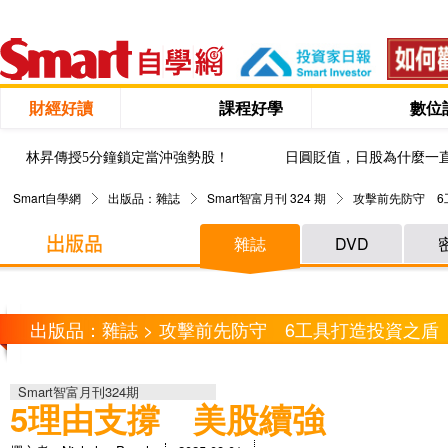
財經好讀
課程好學
數位
林昇傳授5分鐘鎖定當沖強勢股！
日圓貶值，日股為什麼一
Smart自學網
出版品：雜誌
Smart智富月刊 324 期
攻擊前先防守 6
雜誌
DVD
出版品：雜誌 > 攻擊前先防守 6工具打造投資之盾
Smart智富月刊324期
5理由支撐 美股續強