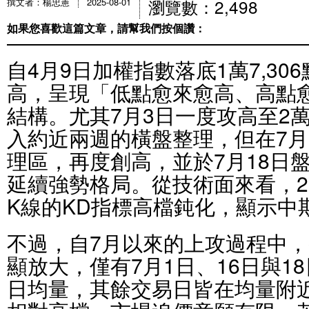
瀏覽數：2,498
撰文者：楊忠憲
2025-08-01
如果您喜歡這篇文章，請幫我們按個讚：
自4月9日加權指數落底1萬7,3
高，呈現「低點愈來愈高、高點
結構。尤其7月3日一度攻高至2萬
入約近兩週的橫盤整理，但在7月
理區，再度創高，並於7月18日盤中
延續強勢格局。從技術面來看，2
K線的KD指標高檔鈍化，顯示中
不過，自7月以來的上攻過程中
顯放大，僅有7月1日、16日與1
日均量，其餘交易日皆在均量附