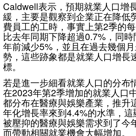
Caldwell表示，預期就業人口
緩，主要是觀察到企業正在降低
費員工的工時，事實上第2季的
比去年同期下降超過0.7%，同
年前減少5%，並且在過去幾個
勢，這些跡象都是就業人口增長
標。
若是進一步細看就業人口的分布
在2023年第2季增加的就業人口
都分布在醫療與娛樂產業，推升
年化增長率來到4.4%的水準，
被壓抑的醫療與娛樂需求到了今
而帶動相關就業機會大幅增加。