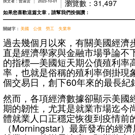
瀏覽數：31,497
撰文者：曾淑雲
2023-10-01
如果您喜歡這篇文章，請幫我們按個讚：
關鍵字：
美國
公債
勞工
失業率
過去幾個月以來，有關美國經濟
直是經濟學家與金融市場爭論不
的指標—美國短天期公債殖利率
率，也就是俗稱的殖利率倒掛現象
個交易日，創下60年來的最長紀
然而，各項經濟數據卻顯示美國
期的韌性，尤其是就業市場迄今
體就業人口正穩定恢復到疫情前
（Morningstar）最新發布的