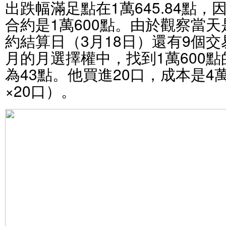
出跌幅滿足點在1萬645.84點
合約是1萬600點。由於觀察當天
約結算日（3月18日）還有9個
月的月選擇權中，找到1萬600
為43點。他買進20口，成本是4萬3
×20口）。