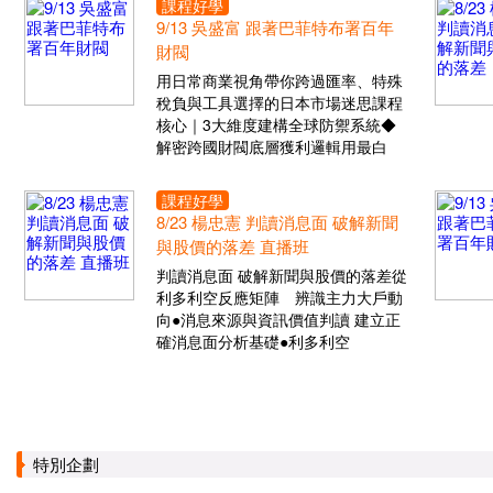
課程好學
9/13 吳盛富 跟著巴菲特布署百年
財閥
用日常商業視角帶你跨過匯率、特殊
稅負與工具選擇的日本市場迷思課程
核心｜3大維度建構全球防禦系統◆
解密跨國財閥底層獲利邏輯用最白
課程好學
8/23 楊忠憲 判讀消息面 破解新聞
與股價的落差 直播班
判讀消息面 破解新聞與股價的落差從
利多利空反應矩陣 辨識主力大戶動
向●消息來源與資訊價值判讀 建立正
確消息面分析基礎●利多利空
特別企劃