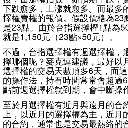
下跌愈多，上漲就愈多。而最多
擇權賣權的報價。假設價格為23
是23點。由於台指選擇權1點為5
就是1,150元（23點×50元）。
不過，台指選擇權有週選擇權，
擇哪個呢？麥克連建議，最好以
選擇權的交易天數頂多6天，而
的操作法，持有時間常常會超過
點前週選擇權就到期，會中斷操
至於月選擇權有近月與遠月的合
上，以近月的選擇權為主，近月
的合約，通常也是交易最熱絡的