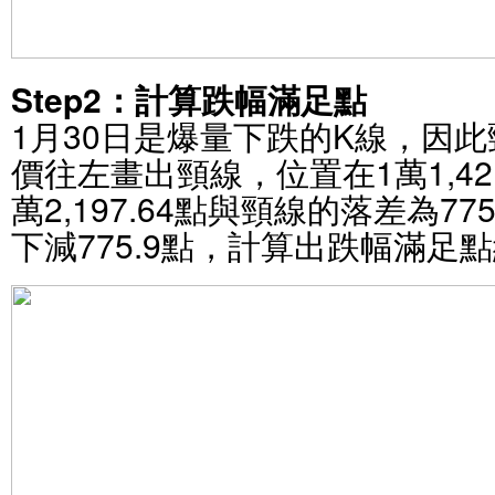
Step2：計算跌幅滿足點
1月30日是爆量下跌的K線，因
價往左畫出頸線，位置在1萬1,42
萬2,197.64點與頸線的落差為7
下減775.9點，計算出跌幅滿足點約