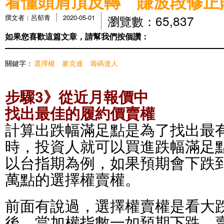
看懂頭肩頂反轉 賺波段修正
瀏覽數：65,837
撰文者：呂郁青
2020-05-01
如果您喜歡這篇文章，請幫我們按個讚：
關鍵字：
選擇權
麥克連
籌碼達人
步驟3》從近月報價中
找出最佳的履約價賣權
計算出跌幅滿足點是為了找出最
時，投資人就可以買進跌幅滿足
以台指期為例，如果預期會下跌到
萬點的選擇權賣權。
前面有說過，選擇權賣權是看大
後，當加權指數一如預期下跌，