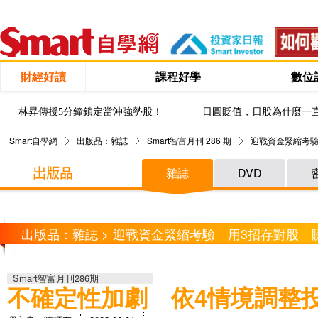
財經好讀
課程好學
數位
林昇傳授5分鐘鎖定當沖強勢股！
日圓貶值，日股為什麼一
Smart自學網
出版品：雜誌
Smart智富月刊 286 期
迎戰資金緊縮考驗
雜誌
DVD
出版品：雜誌 > 迎戰資金緊縮考驗 用3招存對股 
Smart智富月刊286期
不確定性加劇 依4情境調整