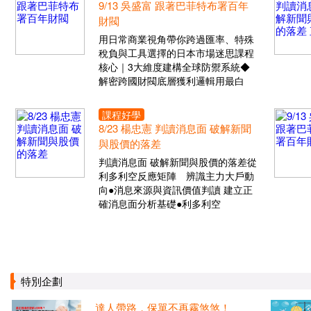
9/13 吳盛富 跟著巴菲特布署百年
財閥
用日常商業視角帶你跨過匯率、特殊
稅負與工具選擇的日本市場迷思課程
核心｜3大維度建構全球防禦系統◆
解密跨國財閥底層獲利邏輯用最白
課程好學
8/23 楊忠憲 判讀消息面 破解新聞
與股價的落差
判讀消息面 破解新聞與股價的落差從
利多利空反應矩陣 辨識主力大戶動
向●消息來源與資訊價值判讀 建立正
確消息面分析基礎●利多利空
特別企劃
達人帶路，保單不再霧煞煞！