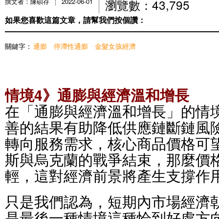
瀏覽數：43,795
撰文者：陳碩存
2022-06-01
如果您喜歡這篇文章，請幫我們按個讚：
關鍵字：
通膨
停滯性通膨
金髮女孩經濟
情境4》通膨與經濟溫和增長
在「通膨與經濟溫和增長」的情
善的結果有助降低供應鏈斷鏈風
轉向服務需求，核心商品價格可
斯與烏克蘭的戰爭結束，那麼價
輕，這對經濟前景將產生支撐作
只是我們認為，短期內市場經濟
是最後一種情境這種恰到好處方