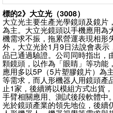
標的2》大立光（3008）
大立光主要生產光學鏡頭及鏡片
為主。大立光鏡頭以手機應用為
機需求不振，拖累營運表現相形
外，大立光於1月9日法說會表示
品已通過驗證。公司同時指出，
顆鏡頭，以作為「眼睛」等功能
應用多以5P（5片塑膠鏡片）為
等需求，而人形機器人用鏡頭產
止1家，後續將以模組方式出貨
手臂相關應用、測試後段軟體中
光於鏡頭產業的領先地位，後續