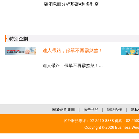
確消息面分析基礎●利多利空
特別企劃
達人帶路，保單不再霧煞煞！
達人帶路，保單不再霧煞煞！...
關於商周集團
｜
廣告刊登
｜
網站合作
｜
隱私
客戶服務專線：02-2510-8888 傳真：02-2503
Copyright © 2026 Business Weekl