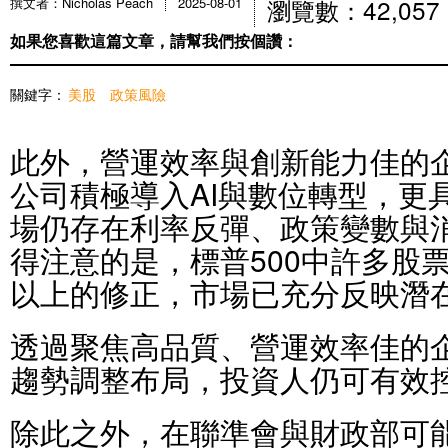
瀏覽數：42,057
撰文者：Nicholas Peach
2025-08-01
如果您喜歡這篇文章，請幫我們按個讚：
關鍵字：
美股
政策風險
此外，營運效率與創新能力佳的
公司積極導入AI與數位轉型，更
場仍存在利率反彈、政策變數與
得注意的是，標普500中許多股
以上的修正，市場已充分反映潛
透過聚焦高品質、營運效率佳的
趨勢調整布局，投資人仍可有效
除此之外，在聯準會與財政部可