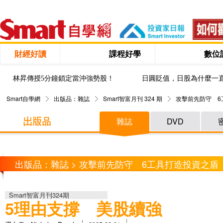
財經好讀
課程好學
數位
林昇傳授5分鐘鎖定當沖強勢股！
日圓貶值，日股為什麼一
Smart自學網
出版品：雜誌
Smart智富月刊 324 期
攻擊前先防守 6
雜誌
DVD
出版品：雜誌 > 攻擊前先防守 6工具打造投資之盾
Smart智富月刊324期
5理由支撐 美股續強