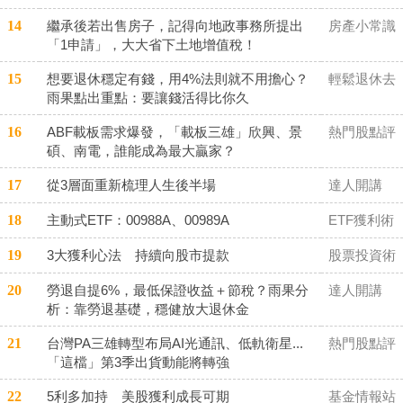
14
繼承後若出售房子，記得向地政事務所提出
房產小常識
「1申請」，大大省下土地增值稅！
15
想要退休穩定有錢，用4%法則就不用擔心？
輕鬆退休去
雨果點出重點：要讓錢活得比你久
16
ABF載板需求爆發，「載板三雄」欣興、景
熱門股點評
碩、南電，誰能成為最大贏家？
17
從3層面重新梳理人生後半場
達人開講
18
主動式ETF：00988A、00989A
ETF獲利術
19
3大獲利心法 持續向股市提款
股票投資術
20
勞退自提6%，最低保證收益＋節稅？雨果分
達人開講
析：靠勞退基礎，穩健放大退休金
21
台灣PA三雄轉型布局AI光通訊、低軌衛星...
熱門股點評
「這檔」第3季出貨動能將轉強
22
5利多加持 美股獲利成長可期
基金情報站