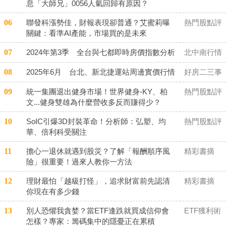
息「大師兄」0056人氣回歸有原因？
06
聯發科漲勢佳，財報表現卻普通？艾蜜莉曝
熱門股點評
關鍵：看準AI產能，市場買的是未來
07
2024年第3季 全台與七都即時房價指數分析
北中南行情
08
2025年6月 台北、新北捷運站周邊實價行情
好房二三事
09
統一集團退出健身市場！世界健身-KY、柏
熱門股點評
文...健身雙雄為什麼營收多反而賺得少？
10
SoIC引爆3D封裝革命！分析師：弘塑、均
熱門股點評
華、倍利科受關注
11
擔心一退休就遇到股災？了解「報酬順序風
精彩書摘
險」很重要！過來人教你一方法
12
理財最怕「越級打怪」，追求財富前先認清
精彩書摘
你現在有多少錢
13
別人恐懼我貪婪？當ETF逢跌就買成信仰會
ETF獲利術
怎樣？專家：籌碼集中的隱憂正在累積