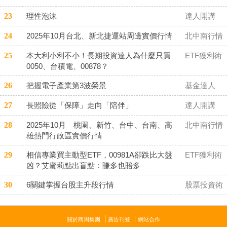
23
理性泡沫
達人開講
24
2025年10月台北、新北捷運站周邊實價行情
北中南行情
25
本大利小利不小！長期投資達人為什麼只買
ETF獲利術
0050、台積電、00878？
26
把握電子產業第3波榮景
基金達人
27
長照險從「保障」走向「陪伴」
達人開講
28
2025年10月 桃園、新竹、台中、台南、高
北中南行情
雄熱門行政區實價行情
29
相信專業買主動型ETF，00981A卻跌比大盤
ETF獲利術
凶？艾蜜莉點出盲點：賺多也賠多
30
6關鍵掌握台股主升段行情
股票投資術
關於商周集團
廣告刊登
網站合作