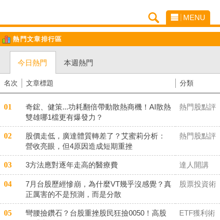
MENU
熱門文章排行區
今日熱門
本週熱門
名次
文章標題
分類
01
奇鋐、健策...功耗翻倍帶動散熱商機！AI散熱
熱門股點評
雙雄哪1檔更有爆發力？
02
股價走低，廣達體質轉差了？艾蜜莉分析：
熱門股點評
營收亮眼，但4原因造成短期重挫
03
3方法應對逐年走高的醫療費
達人開講
04
7月台股歷經慘崩，為什麼VT幾乎沒感覺？真
股票投資術
正厲害的不是預測，而是分散
05
彎腰撿鑽石？台股重挫股民狂撿0050！高股
ETF獲利術