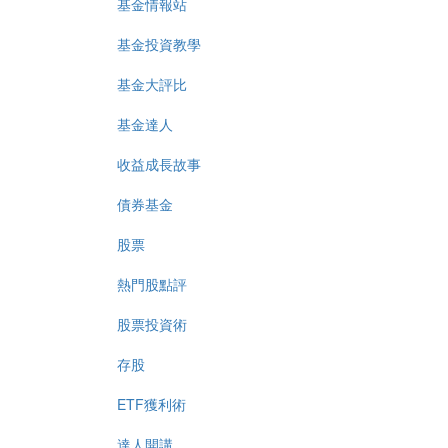
基金情報站
基金投資教學
基金大評比
基金達人
收益成長故事
債券基金
股票
熱門股點評
股票投資術
存股
ETF獲利術
達人開講