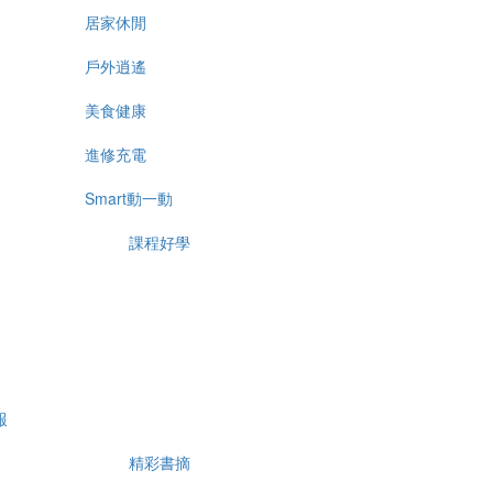
居家休閒
戶外逍遙
美食健康
進修充電
Smart動一動
課程好學
報
精彩書摘