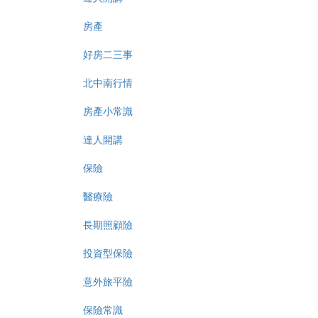
房產
好房二三事
北中南行情
房產小常識
達人開講
保險
醫療險
長期照顧險
投資型保險
意外旅平險
保險常識