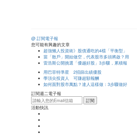
@ 訂閱電子報
您可能有興趣的文章
超強懶人投資術》股債通吃的4檔「平衡型」
當「散戶」開始做空，代表股市多頭將啟？用
雷浩斯公開挑選「優越好股」3步驟，累積報
用巴菲特準星 2招篩出績優股
學頂尖投資人 可賺超額報酬
如何面對股市萬點？達人這樣做：3步驟做好
訂閱週二電子報
訂閱
活動快訊