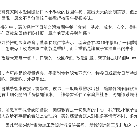
理研究家岡本愛回憶起日本小學校的校園午餐，露出大大的開朗笑容。但
才發現，原來不是每個孩子都覺得校園午餐很美味。
的午餐》中，深入探討了目前台灣校園午餐「食材、基改、成本、安全、美
子什麼就希望他們吃什麼，單向的要求是對的嗎？
力於推動飲食教育，董事長姚仁祿表示，基金會在2016年啟動了一個
點。怎麼做？改造校園午餐就是重點，而且重點是讓孩子掌握自己的未來
變未來每一餐！」口號的「校園5餐」改造計畫，來了解是哪5個know
因，有可能是給餐量過多、學童對食物認知不完全、特餐日或蔬食日等特
想吃、願意吃，才是重點。
金會攜手智庫教授，從學童、教師、一般民眾需求出發，編纂各類有關飲
則有上網公開的「食物知識庫」，讓學習延伸至家庭與社會。將知識系統
礎。前教育部長曾志朗曾說「美感教育是一切教育的中心，我們教小孩子
得一個人對所有事情的看法是合理的，美的感覺會讓人對很多事情有不同、多
！」因此營養5餐計畫邀請工業設計教父謝榮雅、新銳設計師王艾莉加入，