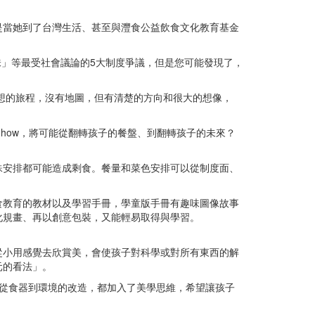
是當她到了台灣生活、甚至與灃食公益飲食文化教育基金
味」等最受社會議論的5大制度爭議，但是您可能發現了，
夢想的旅程，沒有地圖，但有清楚的方向和很大的想像，
。
 how，將可能從翻轉孩子的餐盤、到翻轉孩子的未來？
殊安排都可能造成剩食。餐量和菜色安排可以從制度面、
食教育的教材以及學習手冊，學童版手冊有趣味圖像故事
化規畫、再以創意包裝，又能輕易取得與學習。
從小用感覺去欣賞美，會使孩子對科學或對所有東西的解
元的看法」。
從食器到環境的改造，都加入了美學思維，希望讓孩子