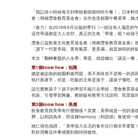
「我記得小時候每天到學校都很期待吃午餐！」日本料
會（簡稱灃食教育基金會）合作改造校園午餐菜單，她
《食力》在2018年9月出版的季刊《一頓沒有人滿意
這些爭議都是大人在吵，真正的主角「學童」呢？給孩
灃食公益飲食文化教育基金會（簡稱灃食教育基金會）致
「讓下一代更幸福、更有氣質、更美滿」就是旅程的終
本次「翻轉餐盤的人生學」專題，就從喊出「讓這一餐，改
第1個know how：知識
總是被詬病的校園剩食問題，美不美味並不是唯一的原
執行面著手，但是，吃飯的主角是孩子，讓孩子懂吃、
該怎麼教孩子？孩子的學習不能只在學校，灃食教育基
包裝、引發學習興趣。教師版有教學方法說明。民眾版
第2個know how：美感
飲食教育跟美學有什麼關係？其實，美學就是一切的基
釋，以和諧為本，而這種harmony（和諧感）會使
姚仁祿也強調，「美學加入生活的食衣住行都非常要緊
對於用餐這件事感覺到期待與愉悅。