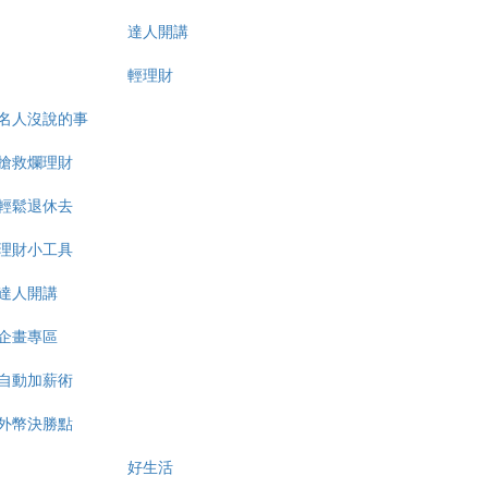
達人開講
輕理財
名人沒說的事
搶救爛理財
輕鬆退休去
理財小工具
達人開講
企畫專區
自動加薪術
外幣決勝點
好生活