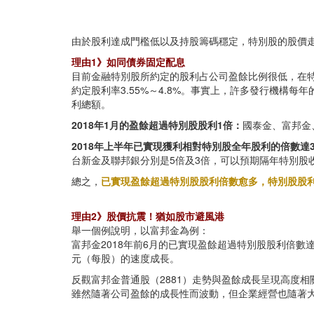
由於股利達成門檻低以及持股籌碼穩定，特別股的股價
理由1》如同債券固定配息
目前金融特別股所約定的股利占公司盈餘比例很低，在
約定股利率3.55%～4.8%。事實上，許多發行機構
利總額。
2018年1月的盈餘超過特別股股利1倍：
國泰金、富邦金
2018年上半年已實現獲利相對特別股全年股利的倍數達3
台新金及聯邦銀分別是5倍及3倍，可以預期隔年特別股收
總之，
已實現盈餘超過特別股股利倍數愈多，特別股股利
理由2》股價抗震！猶如股市避風港
舉一個例說明，以富邦金為例：
富邦金2018年前6月的已實現盈餘超過特別股股利倍數達11
元（每股）的速度成長。
反觀富邦金普通股（2881）走勢與盈餘成長呈現高度
雖然隨著公司盈餘的成長性而波動，但企業經營也隨著