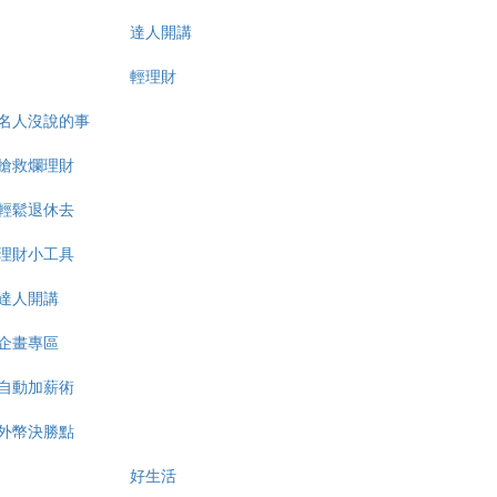
達人開講
輕理財
名人沒說的事
搶救爛理財
輕鬆退休去
理財小工具
達人開講
企畫專區
自動加薪術
外幣決勝點
好生活