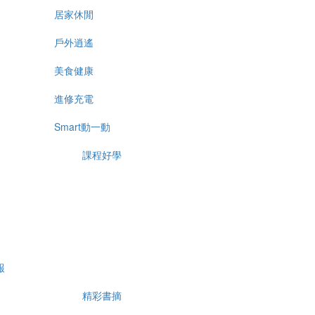
居家休閒
戶外逍遙
美食健康
進修充電
Smart動一動
課程好學
報
精彩書摘