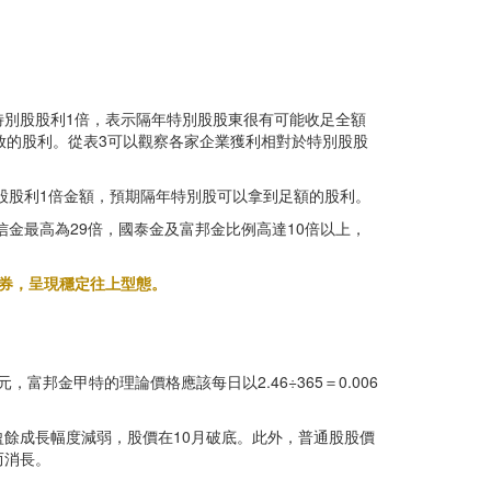
別股股利1倍，表示隔年特別股股東很有可能收足全額
發放的股利。從表3可以觀察各家企業獲利相對於特別股股
別股股利1倍金額，預期隔年特別股可以拿到足額的股利。
信金最高為29倍，國泰金及富邦金比例高達10倍以上，
債券，呈現穩定往上型態。
，富邦金甲特的理論價格應該每日以2.46÷365＝0.006
盈餘成長幅度減弱，股價在10月破底。此外，普通股股價
而消長。