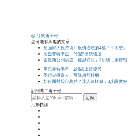
@ 訂閱電子報
您可能有興趣的文章
超強懶人投資術》股債通吃的4檔「平衡型」
用巴菲特準星 2招篩出績優股
雷浩斯公開挑選「優越好股」3步驟，累積報
用巴菲特準星 2招篩出績優股
學頂尖投資人 可賺超額報酬
如何面對股市萬點？達人這樣做：3步驟做好
訂閱週二電子報
訂閱
活動快訊