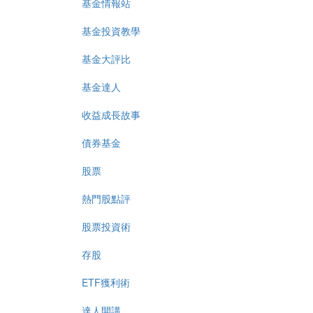
基金情報站
基金投資教學
基金大評比
基金達人
收益成長故事
債券基金
股票
熱門股點評
股票投資術
存股
ETF獲利術
達人開講