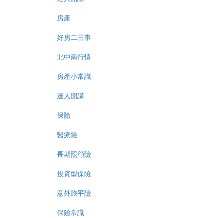
房產
好房二三事
北中南行情
房產小常識
達人開講
保險
醫療險
長期照顧險
投資型保險
意外旅平險
保險常識