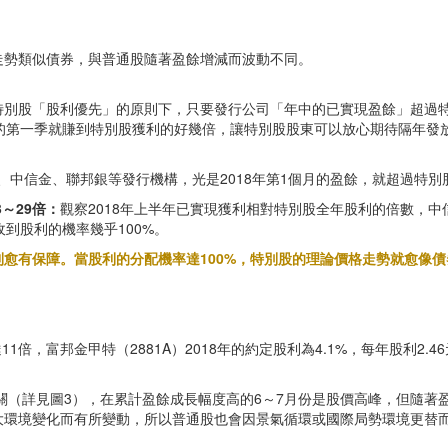
走勢類似債券，與普通股隨著盈餘增減而波動不同。
特別股「股利優先」的原則下，只要發行公司「年中的已實現盈餘」超過特
每年的第一季就賺到特別股獲利的好幾倍，讓特別股股東可以放心期待隔年
、中信金、聯邦銀等發行機構，光是2018年第1個月的盈餘，就超過特
～29倍：
觀察2018年上半年已實現獲利相對特別股全年股利的倍數，中
到股利的機率幾乎100%。
愈有保障。當股利的分配機率達100%，特別股的理論價格走勢就愈像
倍，富邦金甲特（2881A）2018年的約定股利為4.1%，每年股利2.46元
相關（詳見圖3），在累計盈餘成長幅度高的6～7月份是股價高峰，但隨著
大環境變化而有所變動，所以普通股也會因景氣循環或國際局勢環境更替