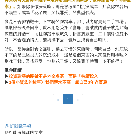
在未來可以改變的部分─用經濟學的名詞來說，就是著重在「可變成
本」。
如果你在做決策時，總是會考量到沉沒成本，那麼你很容易
兩頭空，成為「花了錢，又找罪受」的典型代表。
像是不合腳的鞋子、不常騎的腳踏車，都可以考慮賣到二手市場，
換取部分現金回來，就不用忍受穿了會痛、會破皮的鞋子或是沾滿
灰塵的腳踏車，而且腳踏車放愈久，折舊愈嚴重，二手價格也愈不
好；不合適的情人，繼續撐下去，也只是浪費自己時間。
所以，當你面對食之無味、棄之可惜的東西時，問問自己，到底放
不下的是已經投入的沉沒成本，還是這個東西的未來值得期待呢？
別花了錢，又找罪受，也別花了錢，又浪費了時間，多不值得！
延伸閱讀
▶
投資致勝的關鍵不是本金多寡 而是「持續投入」
▶
2個小資族的故事》我們薪水不高 靠自己3年存百萬
«
1
»
@ 訂閱電子報
您可能有興趣的文章