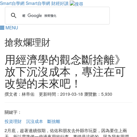
Smart自學網
Smart自學網 財經好讀
MENU
搶救爛理財
用經濟學的觀念斷捨離》
放下沉沒成本，專注在可
改變的未來吧！
撰文者：林帝佑 更新時間：2019-03-18
瀏覽數：5,930
關鍵字：
投資理財
沉沒成本
斷捨離
2月底，趁著連續假期，佑佑和朋友去外縣市玩耍，因為要住上兩
天，所以需準備一些過夜用的行李。事情是這樣的，因為我有用潤