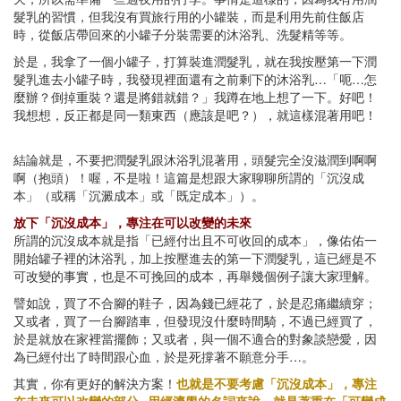
髮乳的習慣，但我沒有買旅行用的小罐裝，而是利用先前住飯店
時，從飯店帶回來的小罐子分裝需要的沐浴乳、洗髮精等等。
於是，我拿了一個小罐子，打算裝進潤髮乳，就在我按壓第一下潤
髮乳進去小罐子時，我發現裡面還有之前剩下的沐浴乳…「呃…怎
麼辦？倒掉重裝？還是將錯就錯？」我蹲在地上想了一下。好吧！
我想想，反正都是同一類東西（應該是吧？），就這樣混著用吧！
結論就是，不要把潤髮乳跟沐浴乳混著用，頭髮完全沒滋潤到啊啊
啊（抱頭）！喔，不是啦！這篇是想跟大家聊聊所謂的「沉沒成
本」（或稱「沉澱成本」或「既定成本」）。
放下「沉沒成本」，專注在可以改變的未來
所謂的沉沒成本就是指「已經付出且不可收回的成本」，像佑佑一
開始罐子裡的沐浴乳，加上按壓進去的第一下潤髮乳，這已經是不
可改變的事實，也是不可挽回的成本，再舉幾個例子讓大家理解。
譬如說，買了不合腳的鞋子，因為錢已經花了，於是忍痛繼續穿；
又或者，買了一台腳踏車，但發現沒什麼時間騎，不過已經買了，
於是就放在家裡當擺飾；又或者，與一個不適合的對象談戀愛，因
為已經付出了時間跟心血，於是死撐著不願意分手…。
其實，你有更好的解決方案！
也就是不要考慮「沉沒成本」，專注