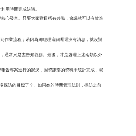
分利用時間完成決議。
著核心發言。只要大家對目標有共識，會議就可以有效進
影響到作業流程；若因為總經理這關遲遲沒有消息，就沒辦
經理，通常只是盡告知義務。最後，才是處理上述兩類以外
行銷部報告專案進行的狀況，因資訊部的資料未統計完成，就
場採訪的目標了？」如同她的時間管理法則，採訪之前