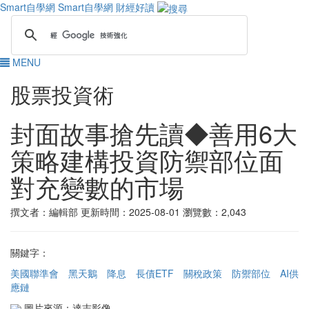
Smart自學網
Smart自學網 財經好讀
MENU
股票投資術
封面故事搶先讀◆善用6大
策略建構投資防禦部位面
對充變數的市場
撰文者：編輯部
更新時間：2025-08-01
瀏覽數：2,043
關鍵字：
美國聯準會
黑天鵝
降息
長債ETF
關稅政策
防禦部位
AI供
應鏈
圖片來源：達志影像