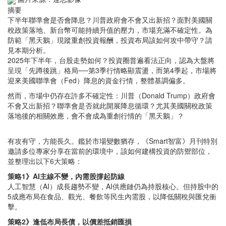
摘要
下半年聯準會是否會降息？川普政府會不會又出新招？面對美國關
稅政策落地、新台幣可能持續升值的壓力，市場充滿不確定性。為
防範「黑天鵝」現蹤重創投資報酬，投資布局該如何攻中帶守？請
見本期分析。
2025年下半年，台股走勢如何？投資圈普遍看法正向，認為大盤將
呈現「先蹲後跳」格局──第3季行情略顯震盪，而第4季起，市場將
迎來美國聯準會（Fed）降息的資金行情，整體基調偏多。
然而，市場中仍存在許多不確定性：川普（Donald Trump）政府會
不會又出新招？聯準會是否就此開展降息循環？尤其美國關稅政策
落地後的相關效應，會不會成為重創行情的「黑天鵝」？
有攻有守，方能長久。鑑於市場變數猶存，《Smart智富》月刊特別
邀請多位專家分享在當前的環境中，該如何建構投資的防禦部位，
並整理出以下6大策略：
策略1》AI主線不變，內需股撐起防線
人工智慧（AI）成長趨勢不變，AI供應鏈仍為持股核心。但持股中的
5成應布局在食品、觀光、餐飲等民生內需股，以降低關稅與匯兌衝
擊。
策略2》逢低布局長債，以價差抵銷匯損