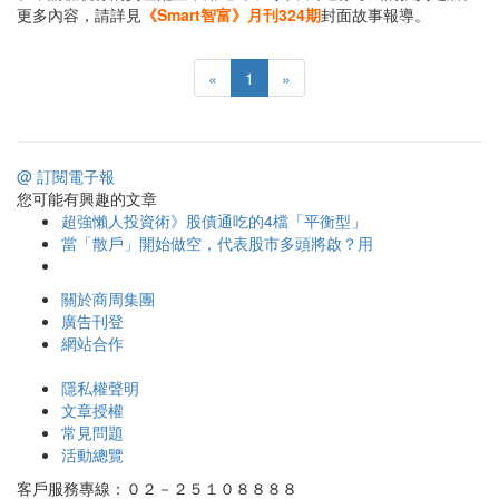
更多內容，請詳見
《Smart智富》月刊324期
封面故事報導。
«
1
»
@ 訂閱電子報
您可能有興趣的文章
超強懶人投資術》股債通吃的4檔「平衡型」
當「散戶」開始做空，代表股市多頭將啟？用
關於商周集團
廣告刊登
網站合作
隱私權聲明
文章授權
常見問題
活動總覽
客戶服務專線：０２－２５１０８８８８