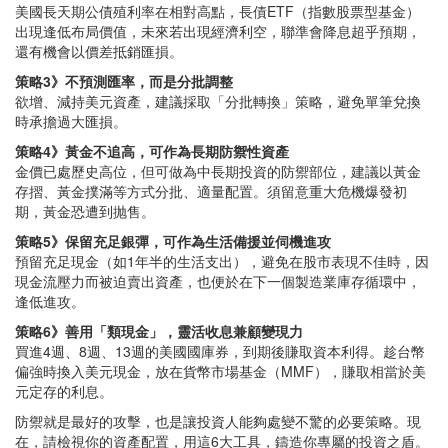
美國長天期公債殖利率在相對高點，長債ETF（指數股票型基金）
出現逢低布局價值，未來若出現經濟利空，聯準會降息超乎預期，
還有機會以價差抵銷匯損。
策略3》不預測匯率，而是分批調整
欲增、減持美元資產，建議採取「分批轉換」策略，避免單筆兌換
時承擔過大匯損。
策略4》黃金不追高，可作為長期防禦性資產
金價已處歷史高位，但可做為中長期投資的防禦部位，建議以黃金
存摺、黃金撲滿等方式分批、適量配置。須留意重大危機爆發初
期，黃金恐遭到抛售。
策略5》保留充足銀彈，可作為生活備援並伺機進攻
預留充足現金（如1年半的生活支出），避免在股市表現不佳時，因
現金流壓力而被迫賣出資產，也便於在下一個製造業庫存循環中，
逢低進攻。
策略6》善用「類現金」，靈活收息兼顧變現力
買進4週、8週、13週的美國國庫券，到期後賺取資本利得。趁台幣
偏強時換入美元現金，放在貨幣市場基金（MMF），賺取相當於美
元定存的利息。
防禦就是最好的攻擊，也是讓投資人能夠處變不驚的必要策略。現
在，請檢視你的資產配置，用這6大工具，鑄造你專屬的投資之盾。