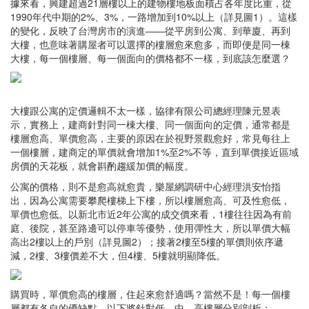
據來看，興建超過21層樓以上的建物樓地板面積占各年度比重，從
1990年代中期的2%、3%，一路增加到10%以上（詳見圖1）。這樣
的變化，反映了台灣房市的演進——從平房到公寓、到華廈、再到
大樓，也意味著購屋者可以選擇的樓層愈來愈多，而即便是同一棟
大樓，每一個樓層、每一個面向的價格都不一樣，到底該怎麼選？
大樓跟公寓的定價邏輯不太一樣，協律有限公司總經理陳元昱表
示，實務上，建商針對同一棟大樓、同一個面向的定價，通常都是
樓層愈高、單價愈高，主要的原因在於視野景觀愈好，常見每往上
一個樓層，建商定的單價就會增加1%至2%不等，直到單價接近區域
房價的天花板，就會斟酌趨緩加價的幅度。
公寓的價格，則不是愈高就愈貴，樂屋網調研中心經理洪安怡指
出，因為公寓需要攀爬樓梯上下樓，所以樓層愈高、可及性愈低，
單價也愈低。以新北市近2年公寓的成交價來看，1樓往往因為有前
庭、後院，甚至路邊可以停車等優勢，使用彈性大，所以單價大幅
高出2樓以上的戶別（詳見圖2）；接著2樓至5樓的單價則依序遞
減，2樓、3樓價差不大，但4樓、5樓就明顯降低。
購買時，單價愈高的樓層，住起來愈舒適嗎？當然不是！每一個樓
層都有各自的優缺點，以下將針對低、中、高樓層分別剖析：