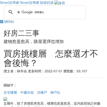
Smart自學網
Smart自學網 財經好讀
MENU
好房二三事
建物愈蓋愈高，購屋選擇也增加
買房挑樓層 怎麼選才不
會後悔？
撰文者：林帝佑
更新時間：2022-07-01
瀏覽數：53,107
關鍵字：
住宅樓層
中繼水箱
頂樓戶
梯戶比
近幾年，除了房價愈來愈高，樓層也愈蓋愈高，從內政部統計的數