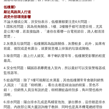
低樓層》
鄰近馬路與人行道
易受外部環境影響
不論大樓或公寓，洪安怡表示，低樓層都要注意6大問題：
1.隱私性問題：因為視角關係，1樓、2樓幾乎都可清楚目視，尤其
是公寓1樓，若直接臨路，「連你在看哪一台電視節目，路人都清清
楚楚」。
2.灰塵及垃圾問題：低樓層因為臨路關係，灰塵較多，此外，如果有
前庭、後院或是有露台，就要留意樓上掉落的垃圾或雜物。
3.噪音問題：路上行人嬉笑、車子喇叭聲等等，低樓層受影響的程度
最高。
4.安全性問題：竊賊容易攀爬進入室內，所以最好可以安裝警報器或
監視器等。
5.蚊蟲問題：除了1樓可能鄰近水溝蓋，其他低樓層常常會聽到銷售
人員說：「這是『樹梢層』，看出去都是綠油油的樹葉，景色不
錯！」但銷售人員沒有說的是，樹梢層蚊蟲特別多，鳥叫聲也格外
清晰。
6.排水問題：陽台排水孔或是馬桶冒泡泡、滲出髒水，這些都是排水
問題。內政部公寓大廈諮詢種子教師、同時也是真禾機電總經理徐