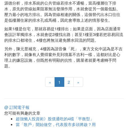
源德分析，排水系統的公共管線若排水不通暢，當高樓層往下排
水，原先的管線如果阻塞無法發揮作用，水就會從另一個最低點、
壓力最小的地方排出。因為管線相連的關係，這個替代出水口往往
是低樓層住家的排水孔或馬桶，因此會導致上述的情形發生。
如果1樓是住宅，那就容易從1樓排出；如果是店面，因為店面通常
會設計單獨排水，水就會從2樓找出路；甚至1樓至3樓若把容易回流
的排水口都堵住，4樓也將無法避免髒水回流的問題。
另外，陳元昱補充，4樓因為諧音像「死」，東方文化中認為是不吉
利的數字，就像有人覺得窗外見到墳墓不吉利一樣，這都好比是心
理上的嫌惡設施，但既然有明顯的抗性，購屋者就要考慮轉手問
題。
«
1
2
»
@ 訂閱電子報
您可能有興趣的文章
超強懶人投資術》股債通吃的4檔「平衡型」
當「散戶」開始做空，代表股市多頭將啟？用