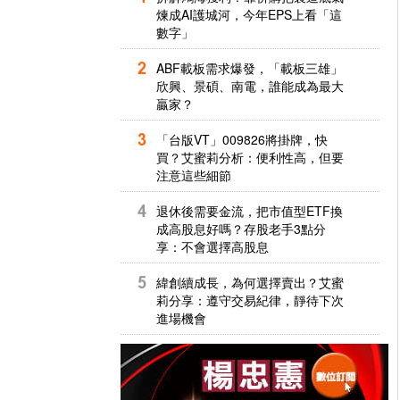
煉成AI護城河，今年EPS上看「這
數字」
ABF載板需求爆發，「載板三雄」
欣興、景碩、南電，誰能成為最大
贏家？
「台版VT」009826將掛牌，快
買？艾蜜莉分析：便利性高，但要
注意這些細節
退休後需要金流，把市值型ETF換
成高股息好嗎？存股老手3點分
享：不會選擇高股息
緯創續成長，為何選擇賣出？艾蜜
莉分享：遵守交易紀律，靜待下次
進場機會