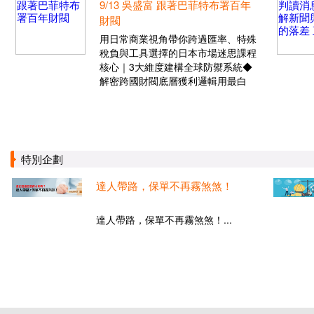
9/13 吳盛富 跟著巴菲特布署百年
財閥
用日常商業視角帶你跨過匯率、特殊
稅負與工具選擇的日本市場迷思課程
核心｜3大維度建構全球防禦系統◆
解密跨國財閥底層獲利邏輯用最白
特別企劃
達人帶路，保單不再霧煞煞！
達人帶路，保單不再霧煞煞！...