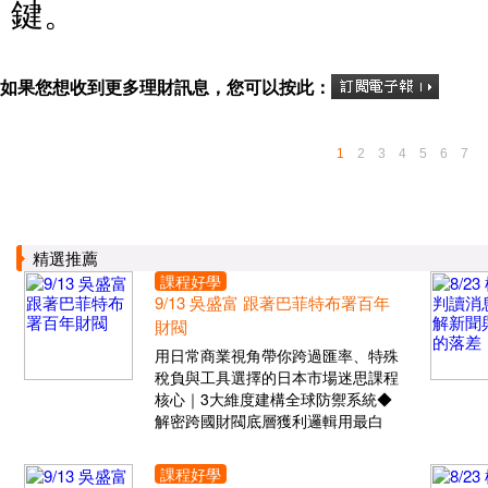
鍵。
如果您想收到更多理財訊息，您可以按此：
1
2
3
4
5
6
7
精選推薦
課程好學
9/13 吳盛富 跟著巴菲特布署百年
財閥
用日常商業視角帶你跨過匯率、特殊
稅負與工具選擇的日本市場迷思課程
核心｜3大維度建構全球防禦系統◆
解密跨國財閥底層獲利邏輯用最白
課程好學