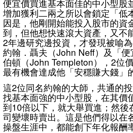
便宜價買進基本面佳的中小型股
增加獲利二兩之所以會鎖定「低
因是，他剛開始能投入股市的資金
到，但他想快速滾大資產，又不
2年邊研究邊投資，才發現被喻
約翰．聶夫（John Neff）及
伯頓（John Templeton），
最有機會達成他「安穩賺大錢」
這2位同名約翰的大師，共通的
找基本面強的中小型股，在其價
到10倍以下，就大舉買進；然後
司變壞時賣出。這是他們得以在各
操盤生涯中，都能創下年化報酬率