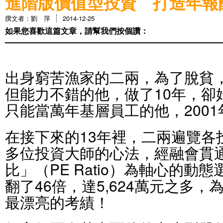
進階版價值型投資 打造年報酬
撰文者：劉 萍
2014-12-25
如果您喜歡這篇文章，請幫我們按個讚：
出身窮苦漁家的二兩，為了脫貧
但能力不錯的他，做了10年，卻
只能當萬年基層員工的他，200
在接下來的13年裡，二兩遍覽各
多位投資大師的心法，經融會貫
比」（PE Ratio）為軸心的動
翻了46倍，達5,624萬元之多
最漂亮的考績！