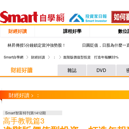
財經好讀
課程好學
數位
林昇傳授5分鐘鎖定當沖強勢股！
日圓貶值，日股為什麼一
Smart自學網
財經好讀
：
進階版價值型投資 打造年報酬33%
雜誌
DVD
財經好讀 > ：
Smart智富特刊第1412期
高手教戰篇3