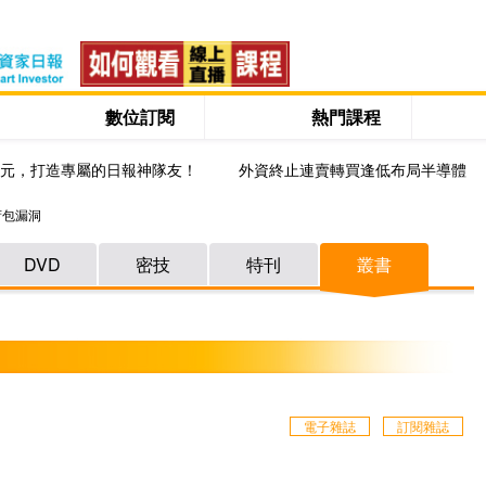
數位訂閱
熱門課程
0元，打造專屬的日報神隊友！
外資終止連賣轉買逢低布局半導體
荷包漏洞
DVD
密技
特刊
叢書
電子雜誌
訂閱雜誌