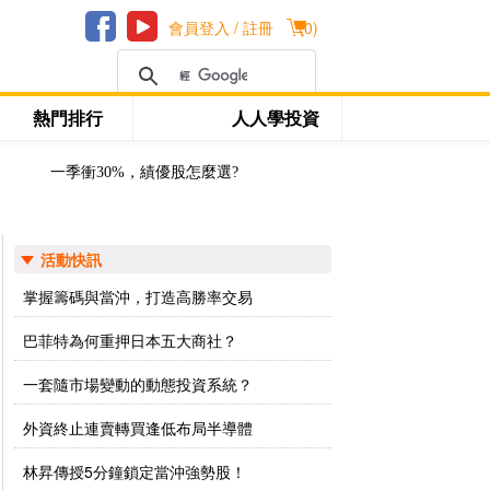
會員登入 / 註冊
(
0
)
熱門排行
人人學投資
一季衝30%，績優股怎麼選?
活動快訊
掌握籌碼與當沖，打造高勝率交易
巴菲特為何重押日本五大商社？
一套隨市場變動的動態投資系統？
外資終止連賣轉買逢低布局半導體
林昇傳授5分鐘鎖定當沖強勢股！