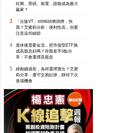
欣興、景碩、南電，誰能成為最大
贏家？
「台版VT」009826將掛牌，快
買？艾蜜莉分析：便利性高，但要
注意這些細節
退休後需要金流，把市值型ETF換
成高股息好嗎？存股老手3點分
享：不會選擇高股息
緯創續成長，為何選擇賣出？艾蜜
莉分享：遵守交易紀律，靜待下次
進場機會