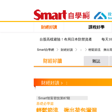
財經好讀
課程好學
台股高檔避險！布局日本防禦資產
每天1
Smart自學網
財經好讀
：
輕鬆節流 揪出
雜誌
財經好讀 > ：
Smart智富密技第87期
基礎必學篇
輕鬆節流 揪出荷包漏洞