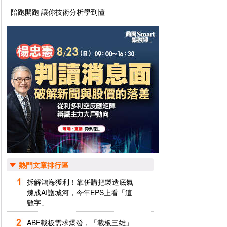
陪跑開跑 讓你技術分析學到懂
熱門文章排行區
拆解鴻海獲利！靠併購把製造底氣
煉成AI護城河，今年EPS上看「這
數字」
ABF載板需求爆發，「載板三雄」