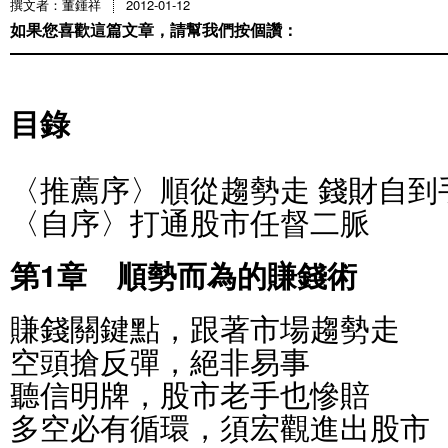
撰文者：董鍾祥
2012-01-12
如果您喜歡這篇文章，請幫我們按個讚：
目錄
〈推薦序〉順從趨勢走 錢財自到
〈自序〉打通股市任督二脈
第1章 順勢而為的賺錢術
賺錢關鍵點，跟著市場趨勢走
空頭搶反彈，絕非易事
聽信明牌，股市老手也慘賠
多空必有循環，須宏觀進出股市