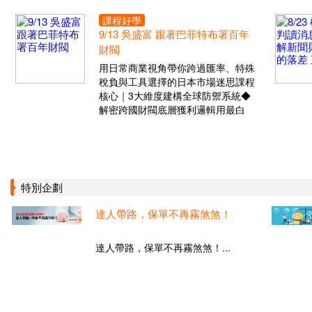
課程好學
9/13 吳盛富 跟著巴菲特布署百年
財閥
用日常商業視角帶你跨過匯率、特殊
稅負與工具選擇的日本市場迷思課程
核心｜3大維度建構全球防禦系統◆
解密跨國財閥底層獲利邏輯用最白
特別企劃
達人帶路，保單不再霧煞煞！
達人帶路，保單不再霧煞煞！...