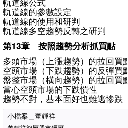
軌道線公式
軌道線的參數設定
軌道線的使用和研判
軌道線多空趨勢反轉之研判
第13章 按照趨勢分析抓買點
多頭市場（上漲趨勢）的拉回買
空頭市場（下跌趨勢）的反彈買
盤整市場（橫向趨勢）的拉回買
當心空頭市場的下跌慣性
趨勢不對，基本面好也難逃慘跌
小檔案＿董鍾祥
董鍾祥簡歷股市經歷