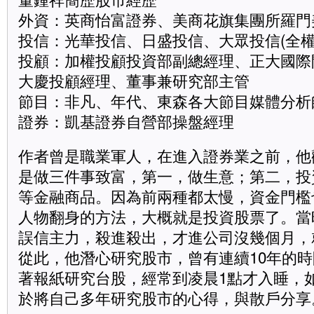
外資：英商怡富證券、美商花旗集團所羅門
投信：光華投信、日盛投信、大眾投信(全權
投顧：加權投顧投資部副總經理、正大國際
大慶投顧經理、董事兼研究部主管
節目：非凡、年代、東森各大節目媒體分析
證券：凱基證券自營部操盤經理
作者曾是職業軍人，在進入證券業之前，他
是做三件事致富，第一，做生意；第二，投
等金融商品。因為前兩種都太慢，資金門檻
人物翻身的方法，大概就是投資股票了。當
誤信主力，殺進殺出，才進公司沒幾個月，
從此，他潛心研究股市，曾有連續10年的
著報紙研究台股，經常到凌晨1點才入睡，
於將自己多年研究股市的心得，與散戶分享