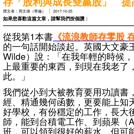
存「股利與成長雙贏股」 提
撰文者：周文偉（華倫）
2017-10-25
如果您喜歡這篇文章，請幫我們按個讚：
從我第1本書
《流浪教師存零股 存
的一句話開始談起。英國大文豪王爾
Wilde）說：「在我年輕的時候
上最重要的東西，到現在我老了
此。」
我們從小到大被教育要用功讀書
經、精通幾何函數，更要能上知
好學校，有份穩定的工作，長大
師，能到台積電工作、到蘋果（App
班，可以領到很好的薪水。但可