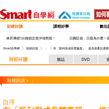
財經好讀
課程好學
數位
林昇傳授5分鐘鎖定當沖強勢股！
日圓貶值，日股為什麼一
Smart自學網
財經好讀
：
存「股利與成長雙贏股」 提高資產抗通膨
雜誌
DVD
財經好讀 > ：
自序