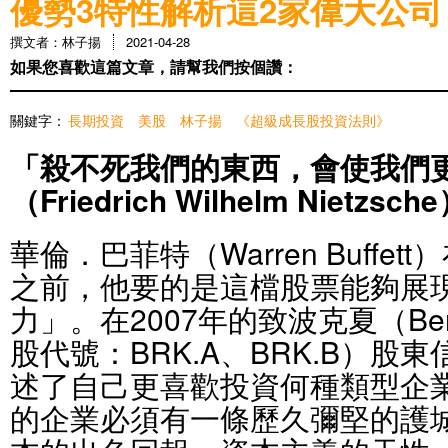
優勢3特性解析這2家偉大公司
撰文者：林子揚
2021-04-28
如果您喜歡這篇文章，請幫我們按個讚：
關鍵字：
長期投資
美股
林子揚
《超級成長股投資法則》
「殺不死我們的東西，會使我們
（Friedrich Wilhelm Nietzsch
華倫．巴菲特（Warren Buffe
之前，他要的是這檔股票能夠展
力」。在2007年的致波克夏（Berksh
股代號：BRK.A、BRK.B）股
述了自己更喜歡投資何種類型企
的企業必須有一條歷久彌堅的護