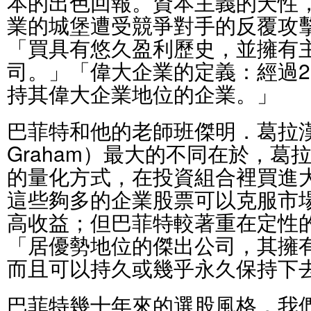
本的出色回報。資本主義的天性
業的城堡遭受競爭對手的反覆攻
「買具有悠久盈利歷史，並擁有
司。」「偉大企業的定義：經過2
持其偉大企業地位的企業。」
巴菲特和他的老師班傑明．葛拉漢（B
Graham）最大的不同在於，葛
的量化方式，在投資組合裡買進
這些夠多的企業股票可以克服市
高收益；但巴菲特較著重在定性
「居優勢地位的傑出公司，其擁
而且可以持久或幾乎永久保持下
巴菲特幾十年來的選股風格，我