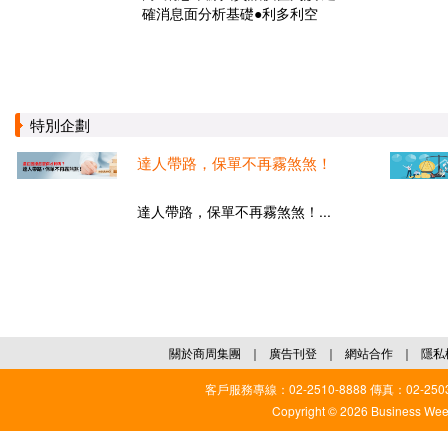
確消息面分析基礎●利多利空
特別企劃
達人帶路，保單不再霧煞煞！
達人帶路，保單不再霧煞煞！...
關於商周集團
｜
廣告刊登
｜
網站合作
｜
隱私
客戶服務專線：02-2510-8888 傳真：02-2503
Copyright © 2026 Business Weekl