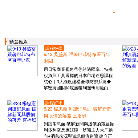
1
精選推薦
課程好學
9/13 吳盛富 跟著巴菲特布署百年
財閥
用日常商業視角帶你跨過匯率、特殊
稅負與工具選擇的日本市場迷思課程
核心｜3大維度建構全球防禦系統◆
解密跨國財閥底層獲利邏輯用最白
課程好學
8/23 楊忠憲 判讀消息面 破解新聞
與股價的落差 直播班
判讀消息面 破解新聞與股價的落差從
利多利空反應矩陣 辨識主力大戶動
向●消息來源與資訊價值判讀 建立正