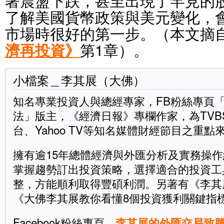
著震盪下跌，甚至出現了罕見的
了解美國貨幣政策與美元變化，
市場時很好的第一步。（本文摘
濟再投資》
第1章）。
小檔案＿李其展（大佛）
知名專業投資人與總經專家，FB粉絲專頁
法」版主，《經濟日報》專欄作家，為TVB
台、Yahoo TV等知名媒體財經節目之重點
擁有逾15年總體經濟與外匯分析及實務操
掌握趨勢訂出投資策略，選擇適合的投資工
整，方能順利取得豐碩利潤。另著有《李其
《大佛李其展教你看懂8個投資獲利關鍵指
Facebook粉絲專頁
李其展的外匯交易致