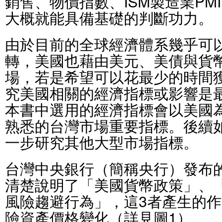
銷售、物價指數、ISM製造業PM
大概就能具備基礎的判斷功力。
由於目前的全球經濟體系幾乎可
轉，美國也藉由美元、美債與貨
場，若是希望可以花最少的時間
究美國相關的經濟指標或影響是
本書中選用的經濟指標會以美國
熟悉的台灣市場重要指標。後續
一步研究其他大型市場指標。
台灣中央銀行（簡稱央行）發布的
清楚說明了「美國貨幣政策」、
風險趨避行為」，這3者產生的
險資產價格變化（詳見圖1）。