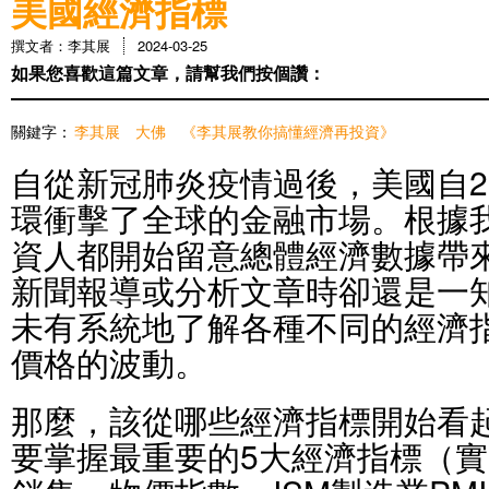
美國經濟指標
撰文者：李其展
2024-03-25
如果您喜歡這篇文章，請幫我們按個讚：
關鍵字：
李其展
大佛
《李其展教你搞懂經濟再投資》
自從新冠肺炎疫情過後，美國自2
環衝擊了全球的金融市場。根據
資人都開始留意總體經濟數據帶
新聞報導或分析文章時卻還是一
未有系統地了解各種不同的經濟
價格的波動。
那麼，該從哪些經濟指標開始看
要掌握最重要的5大經濟指標（實