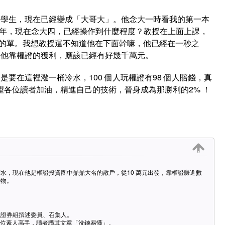
的學生，現在已經變成「大哥大」。他念大一時看我的第一本
 年，現在念大四，已經操作到什麼程度？教授在上面上課，
萬元的單。我想教授還不知道他在下面幹嘛，他已經在一秒之
。他靠權證的獲利，應該已經有好幾千萬元。
要在這裡潑一桶冷水，100 個人玩權證有98 個人賠錢，真
望各位讀者加油，精進自己的技術，晉身成為那勝利的2% ！
水，現在他是權證投資圈中鼎鼎大名的散戶，從10 萬元出發，靠權證賺進數
人物。
報證券組撰述委員、召集人。
過多位素人高手，讀者讚其文章「洗鍊易懂」。