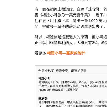
有一個在網路上很謙虛、自稱「迷你哥」
書《權證小哥教你十萬元變千萬》，過了3
他在底下用手機下單，送出一筆1,000 
間、把教授一輩子的薪水給送單送出去了
所以，權證就是這麼迷人的東西；但小哥還是
正可以用權證獲利的人，大概只有2%。希
看更多
權證小哥—贏家的智計
作者小檔案_權證小哥—贏家的智計
權證小哥
他曾經是上班族，賺著吃不飽、餓不死、買不到房的薪
千萬元，每家券商的權證交易員，沒有人不認識這號
Facebook 粉絲專頁：權證小哥
陳淑泰
曾任中國時報社會組、聯合晚報證券組記者，工商時
現任《Smart 智富》月刊主筆兼出版副總監。挖掘