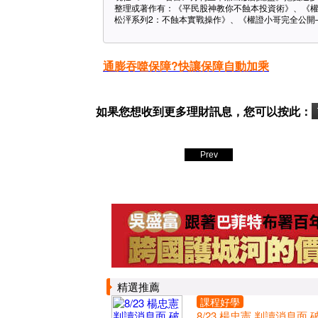
整理或著作有：《平民股神教你不蝕本投資術》、《
松泙系列2：不蝕本實戰操作》、《權證小哥完全公開─
通膨吞噬保障?
快讓保障自動加乘
如果您想收到更多理財訊息，您可以按此：
Prev
精選推薦
課程好學
8/23 楊忠憲 判讀消息面