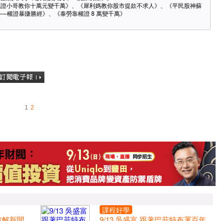
權證小哥教你十萬元變千萬》、《犀利媽教你股市提款不求人》、《平民股神蘇
─權證暴賺勝經》、《泰勞靠權證 8 萬變千萬》
1
2
課程好學
 破解新聞
9/13 吳盛富 跟著巴菲特布署百年