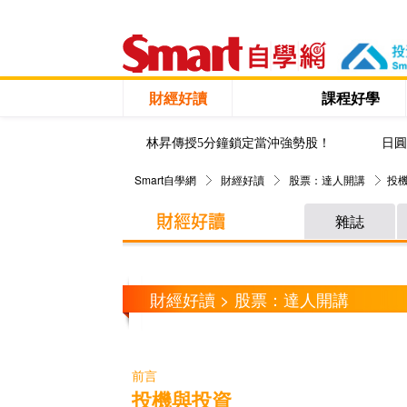
財經好讀
課程好學
林昇傳授5分鐘鎖定當沖強勢股！
日圓
Smart自學網
財經好讀
股票：達人開講
投
雜誌
財經好讀 > 股票：達人開講
前言
投機與投資