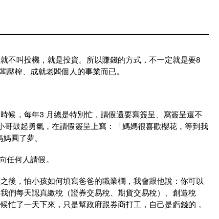
就不叫投機，就是投資。所以賺錢的方式，不一定就是要8
老闆壓榨、成就老闆個人的事業而已。
時候，每年3 月總是特別忙，請假還要寫簽呈、寫簽呈還不
小哥鼓起勇氣，在請假簽呈上寫：「媽媽很喜歡櫻花，等到我
媽媽圓了夢。
必向任何人請假。
孩之後，怕小孩如何填寫爸爸的職業欄，我會跟他說：你可以
，我們每天認真繳稅（證券交易稅、期貨交易稅）、創造稅
時候忙了一天下來，只是幫政府跟券商打工，自己是虧錢的，