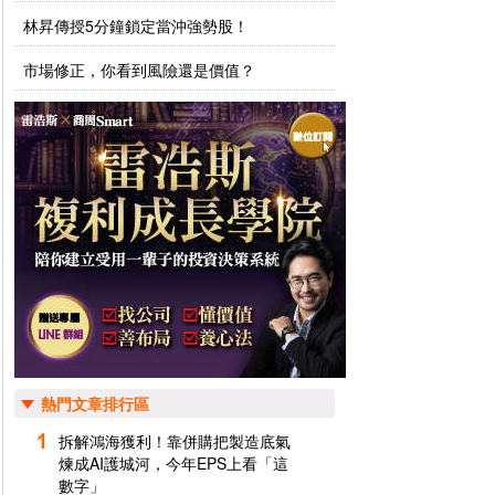
林昇傳授5分鐘鎖定當沖強勢股！
市場修正，你看到風險還是價值？
熱門文章排行區
拆解鴻海獲利！靠併購把製造底氣
煉成AI護城河，今年EPS上看「這
數字」