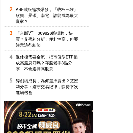
ABF載板需求爆發，「載板三雄」
欣興、景碩、南電，誰能成為最大
贏家？
「台版VT」009826將掛牌，快
買？艾蜜莉分析：便利性高，但要
注意這些細節
退休後需要金流，把市值型ETF換
成高股息好嗎？存股老手3點分
享：不會選擇高股息
緯創續成長，為何選擇賣出？艾蜜
莉分享：遵守交易紀律，靜待下次
進場機會