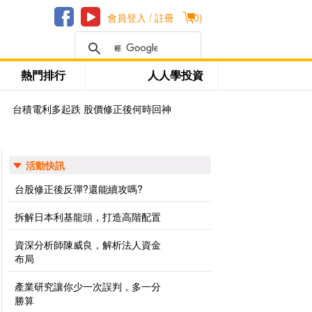
會員登入 / 註冊
(
0
)
熱門排行
人人學投資
台積電利多起跌 股價修正後何時回神
活動快訊
台股修正後反彈?還能續攻嗎?
拆解日本利基龍頭，打造高階配置
資深分析師陳威良，解析法人資金
布局
產業研究讓你少一次誤判，多一分
勝算