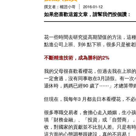
撰文者：權證小哥
2016-01-12
如果您喜歡這篇文章，請幫我們按個讚：
花一些時間去研究提高期望值的方法，這種
點進公司上班、到6 點下班，很多只是被
不斷精進技術，成為勝利的2%
我的父母很喜歡看櫻花，但過去我在上班的
一定會過，沒有同事敢在3月請假。有一次
退休時，媽媽已經90 歲了⋯⋯」才總算帶
但現在，我每年3 月都去日本看櫻花，不
很多專職交易者，會擔心走入婚姻，生小
填「財務金融」、「投資」或「自營商」
收，對國家的貢獻並不比別人差。只是有
這方面的心態調整跟建設，真的不容易！