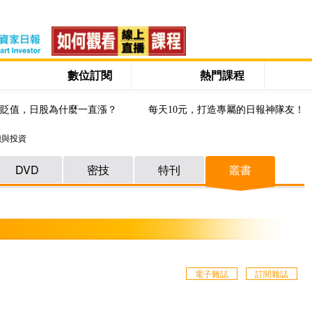
數位訂閱
熱門課程
貶值，日股為什麼一直漲？
每天10元，打造專屬的日報神隊友！
機與投資
DVD
密技
特刊
叢書
電子雜誌
訂閱雜誌