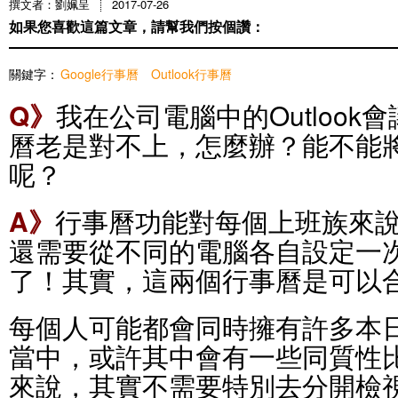
撰文者：劉姵呈
2017-07-26
如果您喜歡這篇文章，請幫我們按個讚：
關鍵字：
Google行事曆
Outlook行事曆
Q》
我在公司電腦中的Outlook會
曆老是對不上，怎麼辦？能不能
呢？
A》
行事曆功能對每個上班族來
還需要從不同的電腦各自設定一
了！其實，這兩個行事曆是可以
每個人可能都會同時擁有許多本
當中，或許其中會有一些同質性
來說，其實不需要特別去分開檢