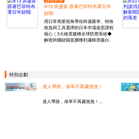
課程好學
9/13 吳盛富 跟著巴菲特布署百年
財閥
用日常商業視角帶你跨過匯率、特殊
稅負與工具選擇的日本市場迷思課程
核心｜3大維度建構全球防禦系統◆
解密跨國財閥底層獲利邏輯用最白
特別企劃
達人帶路，保單不再霧煞煞！
達人帶路，保單不再霧煞煞！...